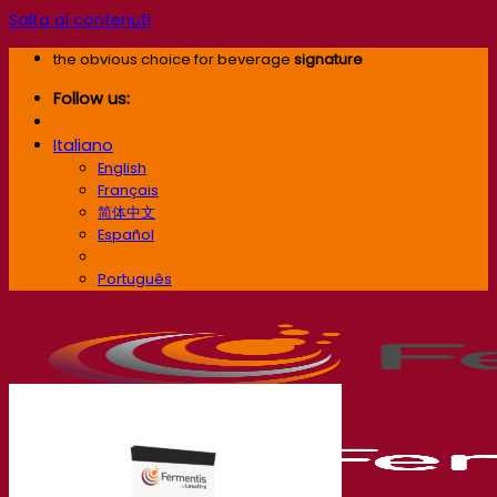
Salta ai contenuti
the obvious choice for beverage
signature
Follow us:
Italiano
English
Français
简体中文
Español
Italiano
Português