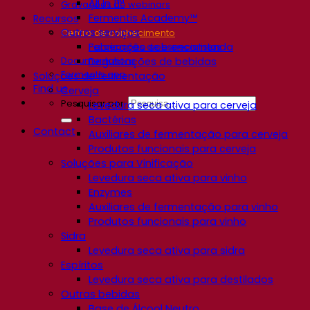
All In 1™
Gravações de webinars
Fermentis Academy™
Recursos
Outros serviços
Centro de conhecimento
Fabricação sob encomenda
Percepções de especialistas
Documentations
Degustações de bebidas
Fermentis app
Soluções de fermentação
Find us
Cerveja
Pesquisar por:
Levedura seca ativa para cerveja
Bactérias
Contact
Auxiliares de fermentação para cerveja
Produtos funcionais para cerveja
Soluções para Vinificação
Levedura seca ativa para vinho
Enzymes
Auxiliares de fermentação para vinho
Produtos funcionais para vinho
Sidra
Levedura seca ativa para sidra
Espíritos
Levedura seca ativa para destilados
Outras bebidas
Base de Álcool Neutro