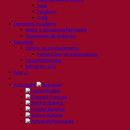
Kvas
Sorghum
Café
Fermentis Academy
Sobre a Academia Fermentis
Gravações de webinars
Recursos
Centro de conhecimento
Percepções de especialistas
Documentations
Fermentis app
Find us
Português
English
Français
简体中文
Español
Italiano
Português