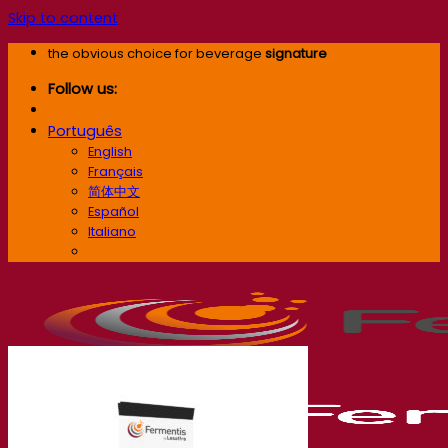
Skip to content
the obvious choice for beverage
signature
Follow us:
Português
English
Français
简体中文
Español
Italiano
Português