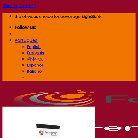
Skip to content
the obvious choice for beverage
signature
Follow us:
Português
English
Français
简体中文
Español
Italiano
Português