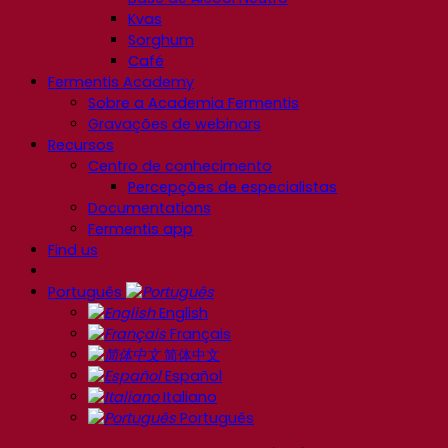
Kvas
Sorghum
Café
Fermentis Academy
Sobre a Academia Fermentis
Gravações de webinars
Recursos
Centro de conhecimento
Percepções de especialistas
Documentations
Fermentis app
Find us
Português
English
Français
简体中文
Español
Italiano
Português