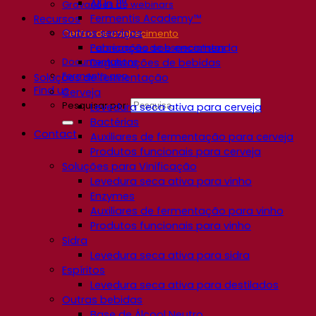
All In 1™
Gravações de webinars
Fermentis Academy™
Recursos
Outros serviços
Centro de conhecimento
Fabricação sob encomenda
Percepções de especialistas
Documentations
Degustações de bebidas
Fermentis app
Soluções de fermentação
Find us
Cerveja
Pesquisar por:
Levedura seca ativa para cerveja
Bactérias
Contact
Auxiliares de fermentação para cerveja
Produtos funcionais para cerveja
Soluções para Vinificação
Levedura seca ativa para vinho
Enzymes
Auxiliares de fermentação para vinho
Produtos funcionais para vinho
Sidra
Levedura seca ativa para sidra
Espíritos
Levedura seca ativa para destilados
Outras bebidas
Base de Álcool Neutro