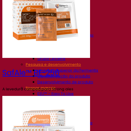
Nossa empresa
Sobre nós
Especialista em fermentação
O Campus Fermentis
Uma equipe apaixonada
Apoiando a criatividade
Grupo Lesaffre
Pesquisa e desenvolvimento
Levedura Superior da Fermentis
SafAle™ BE-256
Caracterização do produto
Desenvolvimento de produto
Nossas marcas
A levedura campeã para Strong ales
E2U™ – Easy To Use
SafYeast™
All In 1™
Fermentis Academy™
Outros serviços
Fabricação sob encomenda
Degustações de bebidas