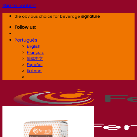
Skip to content
the obvious choice for beverage
signature
Follow us:
Português
English
Français
简体中文
Español
Italiano
Português