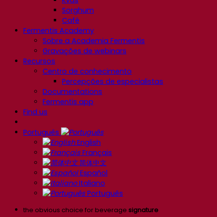
Kvas
Sorghum
Café
Fermentis Academy
Sobre a Academia Fermentis
Gravações de webinars
Recursos
Centro de conhecimento
Percepções de especialistas
Documentations
Fermentis app
Find us
Português
English
Français
简体中文
Español
Italiano
Português
the obvious choice for beverage
signature