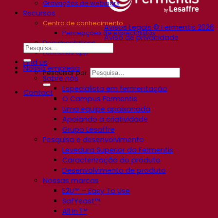
Gravações de webinars
Recursos
Centro de conhecimento
Avisos Legais © Fermentis 2026
Percepções de especialistas
Aviso de privacidade
Documentations
Fermentis app
Find us
Nossa empresa
Pesquisar por:
Sobre nós
Especialista em fermentação
Contact
O Campus Fermentis
Uma equipe apaixonada
Apoiando a criatividade
Grupo Lesaffre
Pesquisa e desenvolvimento
Levedura Superior da Fermentis
Caracterização do produto
Desenvolvimento de produto
Nossas marcas
E2U™ – Easy To Use
SafYeast™
All In 1™