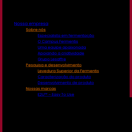
Nossa empresa
Sobre nós
Especialista em fermentação
O Campus Fermentis
Uma equipe apaixonada
Apoiando a criatividade
Grupo Lesaffre
Pesquisa e desenvolvimento
Levedura Superior da Fermentis
Caracterização do produto
Desenvolvimento de produto
Nossas marcas
E2U™ – Easy To Use
SafYeast™
All In 1™
Fermentis Academy™
Outros serviços
Fabricação sob encomenda
Degustações de bebidas