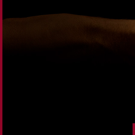
Gravações de webinars
Recursos
Centro de conhecimento
Percepções de especialistas
Documentations
Fermentis app
Find us
Pesquisar por:
Contact
Levedura Superior