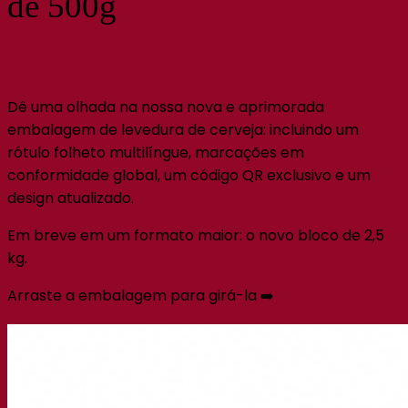
de 500g
Dê uma olhada na nossa nova e aprimorada
embalagem de levedura de cerveja: incluindo um
rótulo folheto multilíngue, marcações em
conformidade global, um código QR exclusivo e um
design atualizado.
Em breve em um formato maior: o novo bloco de 2,5
kg.
Arraste a embalagem para girá-la ➡️