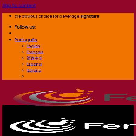
Skip to content
the obvious choice for beverage
signature
Follow us:
Português
English
Français
简体中文
Español
Italiano
Português