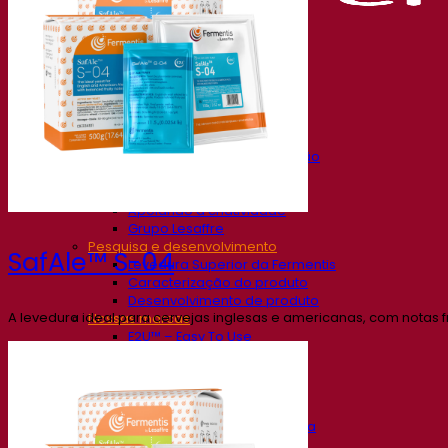
Nossa empresa
Sobre nós
Especialista em fermentação
O Campus Fermentis
Uma equipe apaixonada
Apoiando a criatividade
Grupo Lesaffre
Pesquisa e desenvolvimento
SafAle™ S-04
Levedura Superior da Fermentis
Caracterização do produto
Desenvolvimento de produto
A levedura ideal para cervejas inglesas e americanas, com notas f
Nossas marcas
E2U™ – Easy To Use
SafYeast™
All In 1™
Fermentis Academy™
Outros serviços
Fabricação sob encomenda
Degustações de bebidas