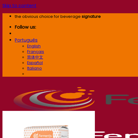
Skip to content
the obvious choice for beverage
signature
Follow us:
Português
English
Français
简体中文
Español
Italiano
Português