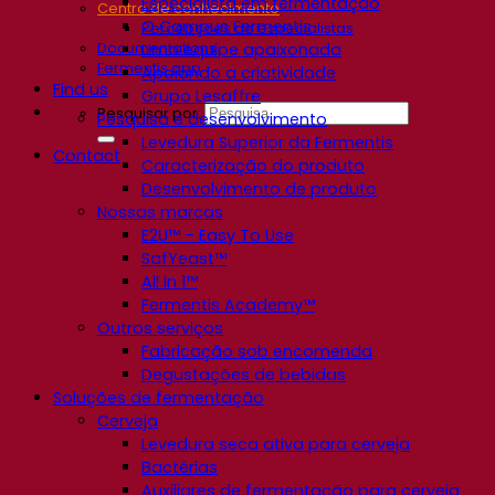
Especialista em fermentação
Centro de conhecimento
O Campus Fermentis
Percepções de especialistas
Documentations
Uma equipe apaixonada
Fermentis app
Apoiando a criatividade
Find us
Grupo Lesaffre
Pesquisar por:
Pesquisa e desenvolvimento
Levedura Superior da Fermentis
Contact
Caracterização do produto
Desenvolvimento de produto
Nossas marcas
E2U™ – Easy To Use
SafYeast™
All In 1™
Fermentis Academy™
Outros serviços
Fabricação sob encomenda
Degustações de bebidas
Soluções de fermentação
Cerveja
Levedura seca ativa para cerveja
Bactérias
Auxiliares de fermentação para cerveja