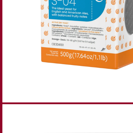
Gravações de webinars
Recursos
Centro de conhecimento
Percepções de especialistas
Documentations
Fermentis app
Find us
Pesquisar por:
Contact