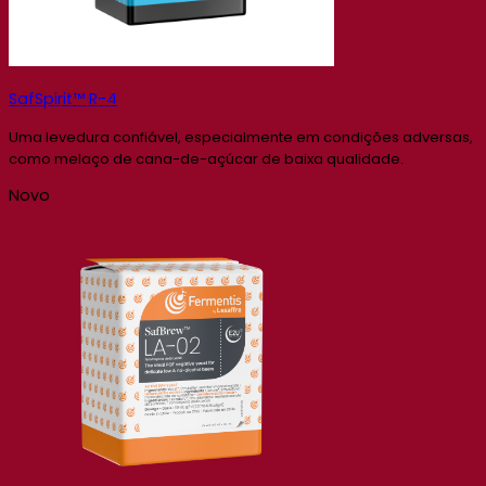
SafSpirit™ R-4
Uma levedura confiável, especialmente em condições adversas,
como melaço de cana-de-açúcar de baixa qualidade.
Novo