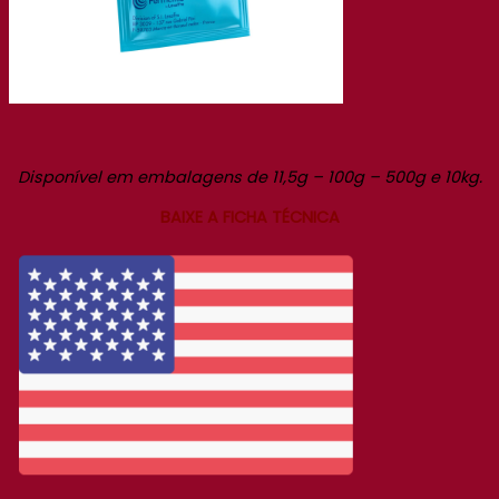
Disponível em embalagens de 11,5g – 100g – 500g e 10kg.
BAIXE A FICHA TÉCNICA