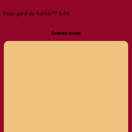
Visão geral do SafAle™ S-04
Ésteres totais