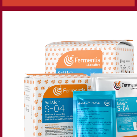
Nossa empresa
Sobre nós
Especialista em fermentação
O Campus Fermentis
Uma equipe apaixonada
Apoiando a criatividade
Grupo Lesaffre
Pesquisa e desenvolvimento
Levedura Superior da Fermentis
Caracterização do produto
Desenvolvimento de produto
Nossas marcas
E2U™ – Easy To Use
SafYeast™
All In 1™
Fermentis Academy™
Outros serviços
Fabricação sob encomenda
Degustações de bebidas