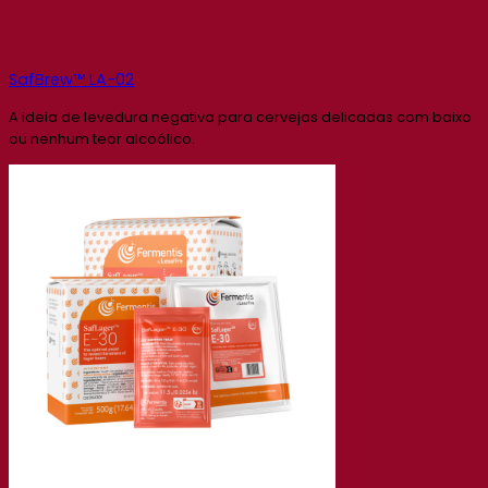
SafBrew™ LA-02
A ideia de levedura negativa para cervejas delicadas com baixo
ou nenhum teor alcoólico.