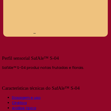
–
Perfil sensorial SafAle™ S-04
SafAle™ S-04 produz notas frutadas e florais.
Características técnicas do SafAle™ S-04
Dosagem e uso
Cinética
Análise típica