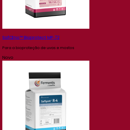
SafŒno™ Bioprotect MP‑72
Para a bioproteção de uvas e mostos
Novo