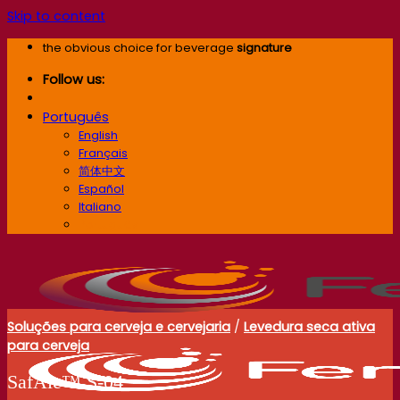
Skip to content
the obvious choice for beverage
signature
Follow us:
Português
English
Français
简体中文
Español
Italiano
Português
Soluções para cerveja e cervejaria
/
Levedura seca ativa
para cerveja
SafAle™ S-04