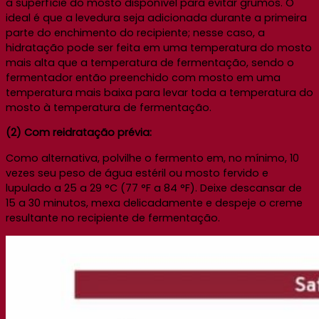
a superfície do mosto disponível para evitar grumos. O
ideal é que a levedura seja adicionada durante a primeira
parte do enchimento do recipiente; nesse caso, a
hidratação pode ser feita em uma temperatura do mosto
mais alta que a temperatura de fermentação, sendo o
fermentador então preenchido com mosto em uma
temperatura mais baixa para levar toda a temperatura do
mosto à temperatura de fermentação.
(2) Com reidratação prévia:
Como alternativa, polvilhe o fermento em, no mínimo, 10
vezes seu peso de água estéril ou mosto fervido e
lupulado a 25 a 29 °C (77 °F a 84 °F). Deixe descansar de
15 a 30 minutos, mexa delicadamente e despeje o creme
resultante no recipiente de fermentação.