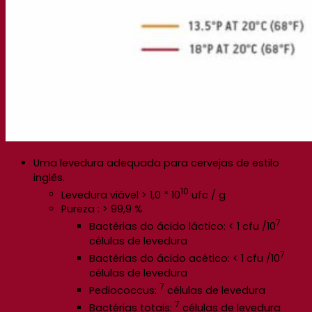
Uma levedura adequada para cervejas de estilo
inglês.
10
Levedura viável > 1,0 * 10
ufc / g
Pureza : > 99,9 %
7
Bactérias do ácido láctico: < 1 cfu /10
células de levedura
7
Bactérias do ácido acético: < 1 cfu /10
células de levedura
7
Pediococcus:
células de levedura
7
Bactérias totais:
células de levedura