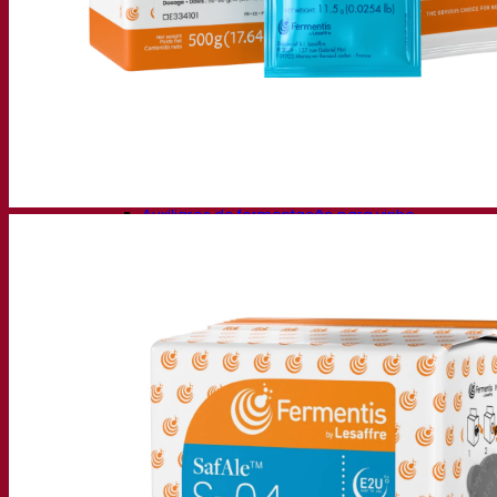
Soluções de fermentação
Cerveja
Levedura seca ativa para cerveja
Bactérias
Auxiliares de fermentação para cerveja
Produtos funcionais para cerveja
Soluções para Vinificação
Levedura seca ativa para vinho
Enzymes
Auxiliares de fermentação para vinho
Produtos funcionais para vinho
Sidra
Levedura seca ativa para sidra
Espíritos
Levedura seca ativa para destilados
Outras bebidas
Base de Álcool Neutro
Kvas
Sorghum
Café
Fermentis Academy
Sobre a Academia Fermentis