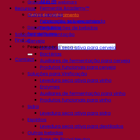
All In 1™
Gravações de webinars
Fermentis Academy™
Recursos
Outros serviços
Centro de conhecimento
Fabricação sob encomenda
Percepções de especialistas
Documentations
Degustações de bebidas
Fermentis app
Soluções de fermentação
Find us
Cerveja
Pesquisar por:
Levedura seca ativa para cerveja
Bactérias
Contact
Auxiliares de fermentação para cerveja
Produtos funcionais para cerveja
Soluções para Vinificação
Levedura seca ativa para vinho
Enzymes
Auxiliares de fermentação para vinho
Produtos funcionais para vinho
Sidra
Levedura seca ativa para sidra
Espíritos
Levedura seca ativa para destilados
Outras bebidas
Base de Álcool Neutro