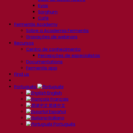
Kvas
Sorghum
Café
Fermentis Academy
Sobre a Academia Fermentis
Gravações de webinars
Recursos
Centro de conhecimento
Percepções de especialistas
Documentations
Fermentis app
Find us
Português
English
Français
简体中文
Español
Italiano
Português