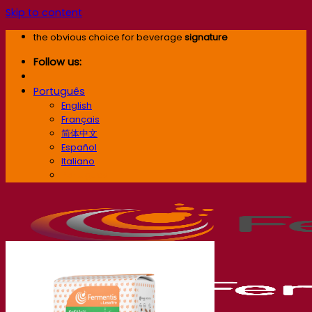
Skip to content
the obvious choice for beverage
signature
Follow us:
Português
English
Français
简体中文
Español
Italiano
Português