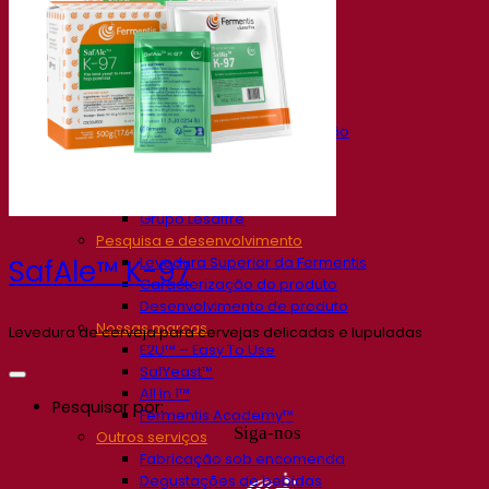
Nossa empresa
Sobre nós
Especialista em fermentação
O Campus Fermentis
Uma equipe apaixonada
Apoiando a criatividade
Grupo Lesaffre
Pesquisa e desenvolvimento
Levedura Superior da Fermentis
SafAle™ K-97
Caracterização do produto
Desenvolvimento de produto
Nossas marcas
Levedura de cerveja para cervejas delicadas e lupuladas
E2U™ – Easy To Use
SafYeast™
All In 1™
Pesquisar por:
Fermentis Academy™
Siga-nos
Outros serviços
Fabricação sob encomenda
Degustações de bebidas