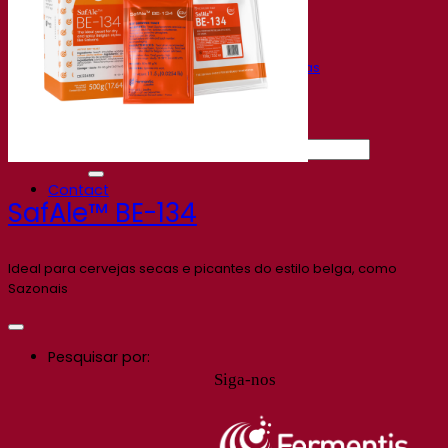
Gravações de webinars
Recursos
Centro de conhecimento
Percepções de especialistas
Documentations
Fermentis app
Find us
Pesquisar por:
Contact
SafAle™ BE-134
Ideal para cervejas secas e picantes do estilo belga, como
Sazonais
Pesquisar por:
Siga-nos