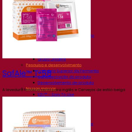
Nossa empresa
Sobre nós
Especialista em fermentação
O Campus Fermentis
Uma equipe apaixonada
Apoiando a criatividade
Grupo Lesaffre
Pesquisa e desenvolvimento
Levedura Superior da Fermentis
SafAle™ T-58
Caracterização do produto
Desenvolvimento de produto
Nossas marcas
A levedura fenólica certa para inglês e Cervejas de estilo belga
E2U™ – Easy To Use
SafYeast™
All In 1™
Fermentis Academy™
Outros serviços
Fabricação sob encomenda
Degustações de bebidas