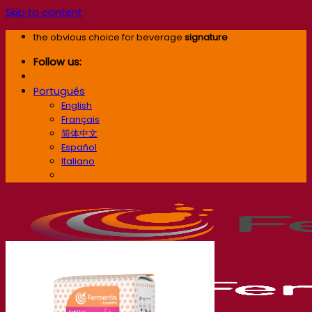
Skip to content
the obvious choice for beverage
signature
Follow us:
Português
English
Français
简体中文
Español
Italiano
Português