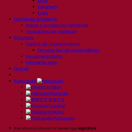
Kvas
Sorghum
Café
Fermentis Academy
Sobre a Academia Fermentis
Gravações de webinars
Recursos
Centro de conhecimento
Percepções de especialistas
Documentations
Fermentis app
Find us
Português
English
Français
简体中文
Español
Italiano
Português
the obvious choice for beverage
signature