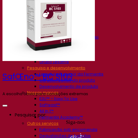
Nossa empresa
Sobre nós
Especialista em fermentação
O Campus Fermentis
Uma equipe apaixonada
Apoiando a criatividade
Grupo Lesaffre
Pesquisa e desenvolvimento
Levedura Superior da Fermentis
SafŒno™ BC S103
Caracterização do produto
Desenvolvimento de produto
Nossas marcas
A escolha óbvia para condições extremas
E2U™ – Easy To Use
SafYeast™
All In 1™
Pesquisar por:
Fermentis Academy™
Siga-nos
Outros serviços
Fabricação sob encomenda
Degustações de bebidas