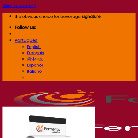
Skip to content
the obvious choice for beverage
signature
Follow us:
Português
English
Français
简体中文
Español
Italiano
Português