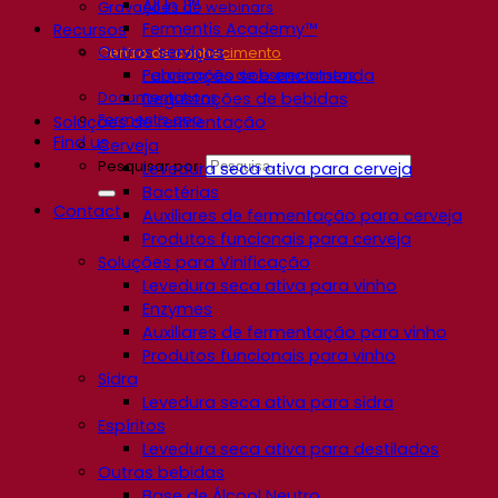
All In 1™
Gravações de webinars
Fermentis Academy™
Recursos
Outros serviços
Centro de conhecimento
Fabricação sob encomenda
Percepções de especialistas
Documentations
Degustações de bebidas
Fermentis app
Soluções de fermentação
Find us
Cerveja
Pesquisar por:
Levedura seca ativa para cerveja
Bactérias
Contact
Auxiliares de fermentação para cerveja
Produtos funcionais para cerveja
Soluções para Vinificação
Levedura seca ativa para vinho
Enzymes
Auxiliares de fermentação para vinho
Produtos funcionais para vinho
Sidra
Levedura seca ativa para sidra
Espíritos
Levedura seca ativa para destilados
Outras bebidas
Base de Álcool Neutro