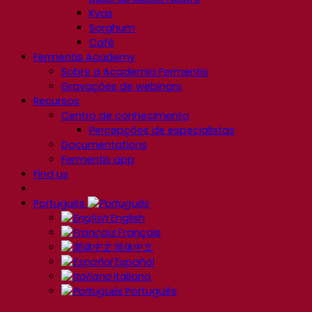
Kvas
Sorghum
Café
Fermentis Academy
Sobre a Academia Fermentis
Gravações de webinars
Recursos
Centro de conhecimento
Percepções de especialistas
Documentations
Fermentis app
Find us
Português
English
Français
简体中文
Español
Italiano
Português