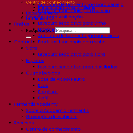
Centro de conhecimento
Auxiliares de fermentação para cerveja
Percepções de especialistas
Produtos funcionais para cerveja
Documentations
Soluções para Vinificação
Fermentis app
Levedura seca ativa para vinho
Find us
Enzymes
Pesquisar por:
Auxiliares de fermentação para vinho
Contact
Produtos funcionais para vinho
Sidra
Levedura seca ativa para sidra
Espíritos
Levedura seca ativa para destilados
Outras bebidas
Base de Álcool Neutro
Kvas
Sorghum
Café
Fermentis Academy
Sobre a Academia Fermentis
Gravações de webinars
Recursos
Centro de conhecimento