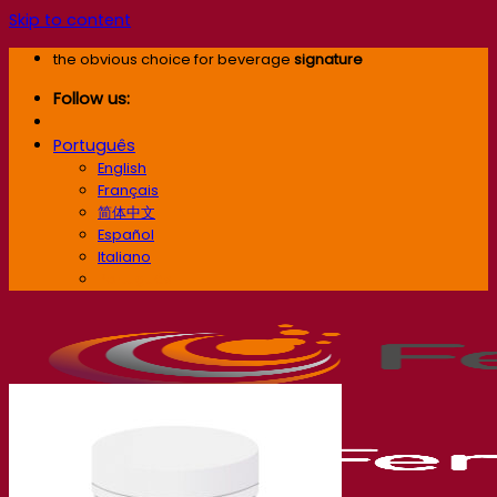
Skip to content
the obvious choice for beverage
signature
Follow us:
Português
English
Français
简体中文
Español
Italiano
Português