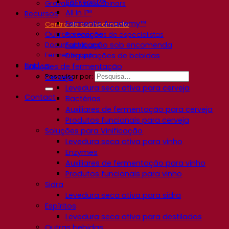
SafYeast™
Gravações de webinars
All In 1™
Recursos
Fermentis Academy™
Centro de conhecimento
Outros serviços
Percepções de especialistas
Fabricação sob encomenda
Documentations
Fermentis app
Degustações de bebidas
Find us
Soluções de fermentação
Pesquisar por:
Cerveja
Levedura seca ativa para cerveja
Contact
Bactérias
Auxiliares de fermentação para cerveja
Produtos funcionais para cerveja
Soluções para Vinificação
Levedura seca ativa para vinho
Enzymes
Auxiliares de fermentação para vinho
Produtos funcionais para vinho
Sidra
Levedura seca ativa para sidra
Espíritos
Levedura seca ativa para destilados
Outras bebidas