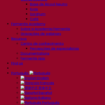
Base de Álcool Neutro
Kvas
Sorghum
Café
Fermentis Academy
Sobre a Academia Fermentis
Gravações de webinars
Recursos
Centro de conhecimento
Percepções de especialistas
Documentations
Fermentis app
Find us
Português
English
Français
简体中文
Español
Italiano
Português