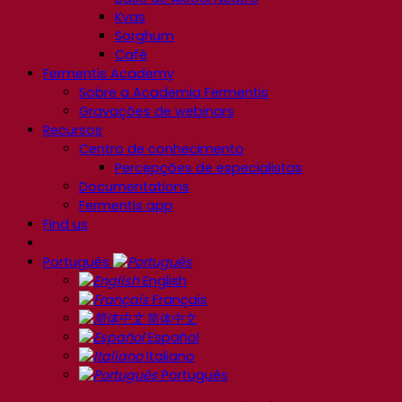
Kvas
Sorghum
Café
Fermentis Academy
Sobre a Academia Fermentis
Gravações de webinars
Recursos
Centro de conhecimento
Percepções de especialistas
Documentations
Fermentis app
Find us
Português
English
Français
简体中文
Español
Italiano
Português