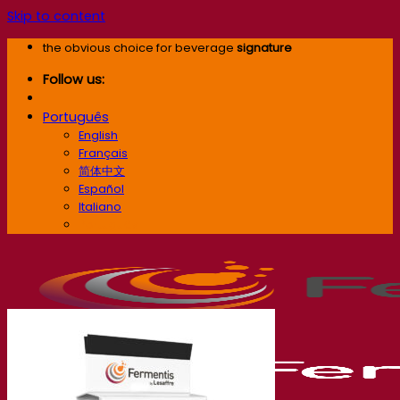
Skip to content
the obvious choice for beverage
signature
Follow us:
Português
English
Français
简体中文
Español
Italiano
Português