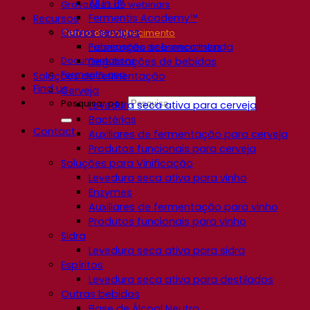
All In 1™
Gravações de webinars
Fermentis Academy™
Recursos
Outros serviços
Centro de conhecimento
Fabricação sob encomenda
Percepções de especialistas
Documentations
Degustações de bebidas
Fermentis app
Soluções de fermentação
Find us
Cerveja
Pesquisar por:
Levedura seca ativa para cerveja
Bactérias
Contact
Auxiliares de fermentação para cerveja
Produtos funcionais para cerveja
Soluções para Vinificação
Levedura seca ativa para vinho
Enzymes
Auxiliares de fermentação para vinho
Produtos funcionais para vinho
Sidra
Levedura seca ativa para sidra
Espíritos
Levedura seca ativa para destilados
Outras bebidas
Base de Álcool Neutro