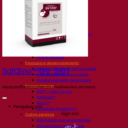
Nossa empresa
Sobre nós
Especialista em fermentação
O Campus Fermentis
Uma equipe apaixonada
Apoiando a criatividade
Grupo Lesaffre
Pesquisa e desenvolvimento
Levedura Superior da Fermentis
SafŒno™ GV S107
Caracterização do produto
Desenvolvimento de produto
Nossas marcas
Ideal para vinhos brancos envelhecidos em barril
E2U™ – Easy To Use
SafYeast™
All In 1™
Pesquisar por:
Fermentis Academy™
Siga-nos
Outros serviços
Fabricação sob encomenda
Degustações de bebidas