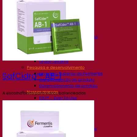
Nossa empresa
Sobre nós
Especialista em fermentação
O Campus Fermentis
Uma equipe apaixonada
Apoiando a criatividade
Grupo Lesaffre
Pesquisa e desenvolvimento
Levedura Superior da Fermentis
SafCidra™ AB-1
Caracterização do produto
Desenvolvimento de produto
Nossas marcas
A escolha certa para sidras balanceadas
E2U™ – Easy To Use
SafYeast™
All In 1™
Fermentis Academy™
Outros serviços
Fabricação sob encomenda
Degustações de bebidas