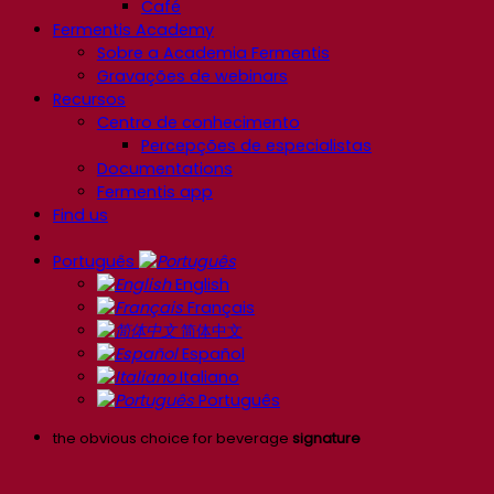
Café
Fermentis Academy
Sobre a Academia Fermentis
Gravações de webinars
Recursos
Centro de conhecimento
Percepções de especialistas
Documentations
Fermentis app
Find us
Português
English
Français
简体中文
Español
Italiano
Português
the obvious choice for beverage
signature