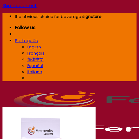
Skip to content
the obvious choice for beverage
signature
Follow us:
Português
English
Français
简体中文
Español
Italiano
Português