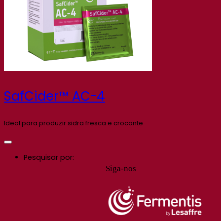
SafCider™ AC-4
Ideal para produzir sidra fresca e crocante
Pesquisar por:
Siga-nos