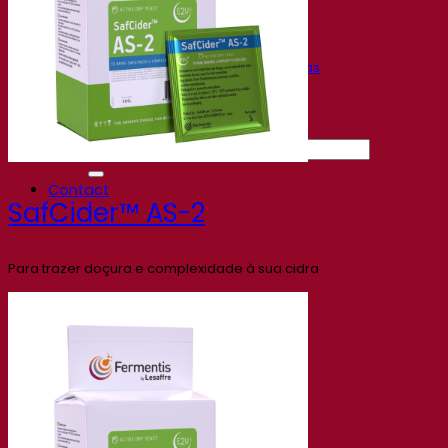
Gravações de webinars
Recursos
Centro de conhecimento
Percepções de especialistas
Documentations
Fermentis app
Find us
Pesquisar por:
Contact
SafCider™ AS-2
Para trazer doçura e complexidade à sua cidra