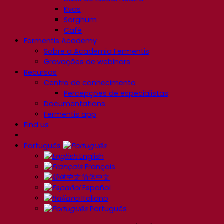
Kvas
Sorghum
Café
Fermentis Academy
Sobre a Academia Fermentis
Gravações de webinars
Recursos
Centro de conhecimento
Percepções de especialistas
Documentations
Fermentis app
Find us
Português
English
Français
简体中文
Español
Italiano
Português