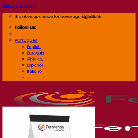
Skip to content
the obvious choice for beverage
signature
Follow us:
Português
English
Français
简体中文
Español
Italiano
Português