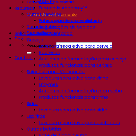
All In 1™
Gravações de webinars
Fermentis Academy™
Recursos
Outros serviços
Centro de conhecimento
Fabricação sob encomenda
Percepções de especialistas
Documentations
Degustações de bebidas
Fermentis app
Soluções de fermentação
Find us
Cerveja
Pesquisar por:
Levedura seca ativa para cerveja
Bactérias
Contact
Auxiliares de fermentação para cerveja
Produtos funcionais para cerveja
Soluções para Vinificação
Levedura seca ativa para vinho
Enzymes
Auxiliares de fermentação para vinho
Produtos funcionais para vinho
Sidra
Levedura seca ativa para sidra
Espíritos
Levedura seca ativa para destilados
Outras bebidas
Base de Álcool Neutro