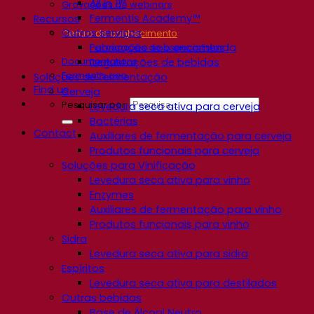
All In 1™
Gravações de webinars
Fermentis Academy™
Recursos
Outros serviços
Centro de conhecimento
Fabricação sob encomenda
Percepções de especialistas
Documentations
Degustações de bebidas
Fermentis app
Soluções de fermentação
Find us
Cerveja
Pesquisar por:
Levedura seca ativa para cerveja
Bactérias
Contact
Auxiliares de fermentação para cerveja
Produtos funcionais para cerveja
Soluções para Vinificação
Levedura seca ativa para vinho
Enzymes
Auxiliares de fermentação para vinho
Produtos funcionais para vinho
Sidra
Levedura seca ativa para sidra
Espíritos
Levedura seca ativa para destilados
Outras bebidas
Base de Álcool Neutro