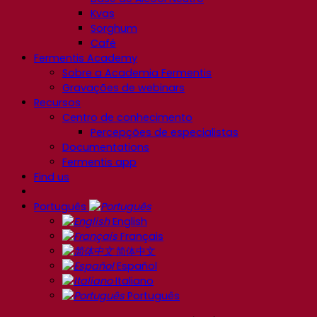
Kvas
Sorghum
Café
Fermentis Academy
Sobre a Academia Fermentis
Gravações de webinars
Recursos
Centro de conhecimento
Percepções de especialistas
Documentations
Fermentis app
Find us
Português
English
Français
简体中文
Español
Italiano
Português