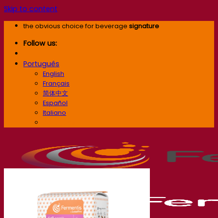
Skip to content
the obvious choice for beverage
signature
Follow us:
Português
English
Français
简体中文
Español
Italiano
Português