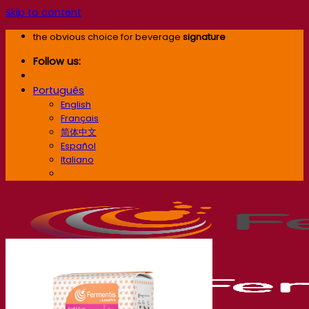
Skip to content
the obvious choice for beverage
signature
Follow us:
Português
English
Français
简体中文
Español
Italiano
Português