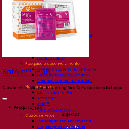
Nossa empresa
Sobre nós
Especialista em fermentação
O Campus Fermentis
Uma equipe apaixonada
Apoiando a criatividade
Grupo Lesaffre
Pesquisa e desenvolvimento
Levedura Superior da Fermentis
SafAle™ T-58
Caracterização do produto
Desenvolvimento de produto
Nossas marcas
A levedura fenólica certa para inglês e Cervejas de estilo belga
E2U™ – Easy To Use
SafYeast™
All In 1™
Pesquisar por:
Fermentis Academy™
Siga-nos
Outros serviços
Fabricação sob encomenda
Degustações de bebidas