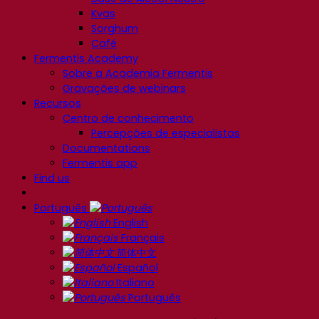
Kvas
Sorghum
Café
Fermentis Academy
Sobre a Academia Fermentis
Gravações de webinars
Recursos
Centro de conhecimento
Percepções de especialistas
Documentations
Fermentis app
Find us
Português
English
Français
简体中文
Español
Italiano
Português