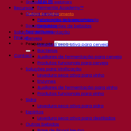
All In 1™
Gravações de webinars
Fermentis Academy™
Recursos
Outros serviços
Centro de conhecimento
Fabricação sob encomenda
Percepções de especialistas
Documentations
Degustações de bebidas
Fermentis app
Soluções de fermentação
Find us
Cerveja
Pesquisar por:
Levedura seca ativa para cerveja
Bactérias
Contact
Auxiliares de fermentação para cerveja
Produtos funcionais para cerveja
Soluções para Vinificação
Levedura seca ativa para vinho
Enzymes
Auxiliares de fermentação para vinho
Produtos funcionais para vinho
Sidra
Levedura seca ativa para sidra
Espíritos
Levedura seca ativa para destilados
Outras bebidas
Base de Álcool Neutro