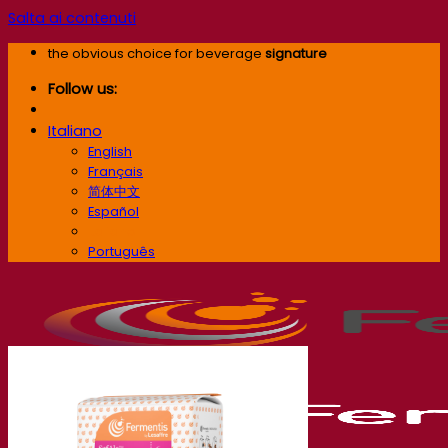
Salta ai contenuti
the obvious choice for beverage
signature
Follow us:
Italiano
English
Français
简体中文
Español
Italiano
Português