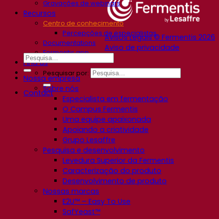
Gravações de webinars
Recursos
Centro de conhecimento
Percepções de especialistas
Avisos Legais © Fermentis 2026
Documentations
Aviso de privacidade
Fermentis app
Find us
Pesquisar por:
Nossa empresa
Sobre nós
Contact
Especialista em fermentação
O Campus Fermentis
Uma equipe apaixonada
Apoiando a criatividade
Grupo Lesaffre
Pesquisa e desenvolvimento
Levedura Superior da Fermentis
Caracterização do produto
Desenvolvimento de produto
Nossas marcas
E2U™ – Easy To Use
SafYeast™