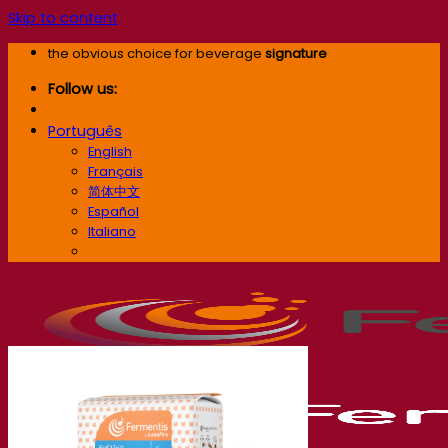
Skip to content
the obvious choice for beverage
signature
Follow us:
Português
English
Français
简体中文
Español
Italiano
Português