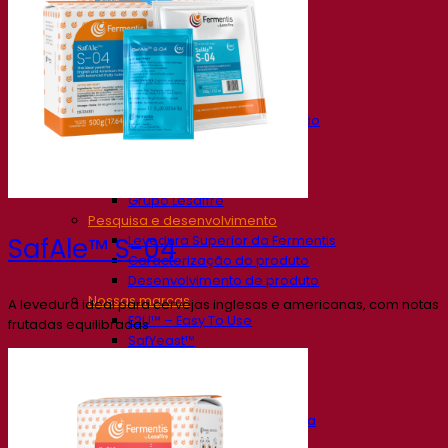
Nossa empresa
Sobre nós
Especialista em fermentação
O Campus Fermentis
Uma equipe apaixonada
Apoiando a criatividade
Grupo Lesaffre
Pesquisa e desenvolvimento
Levedura Superior da Fermentis
SafAle™ S-04
Caracterização do produto
Desenvolvimento de produto
Nossas marcas
A levedura ideal para cervejas inglesas e americanas, com notas
E2U™ – Easy To Use
frutadas equilibradas
SafYeast™
All In 1™
Fermentis Academy™
Outros serviços
Fabricação sob encomenda
Degustações de bebidas