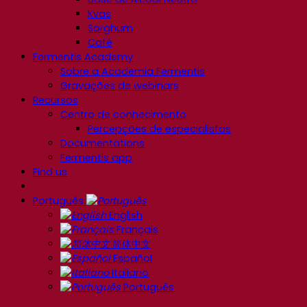
Kvas
Sorghum
Café
Fermentis Academy
Sobre a Academia Fermentis
Gravações de webinars
Recursos
Centro de conhecimento
Percepções de especialistas
Documentations
Fermentis app
Find us
Português
English
Français
简体中文
Español
Italiano
Português