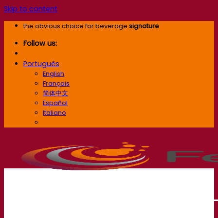
Skip to content
the obvious choice for beverage
signature
Follow us:
Português
English
Français
简体中文
Español
Italiano
Português