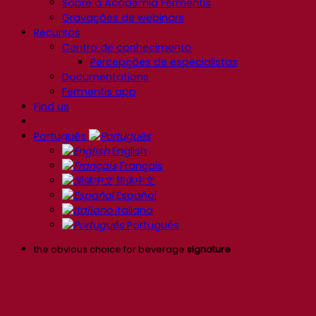
Sobre a Academia Fermentis
Gravações de webinars
Recursos
Centro de conhecimento
Percepções de especialistas
Documentations
Fermentis app
Find us
Português
English
Français
简体中文
Español
Italiano
Português
the obvious choice for beverage
signature