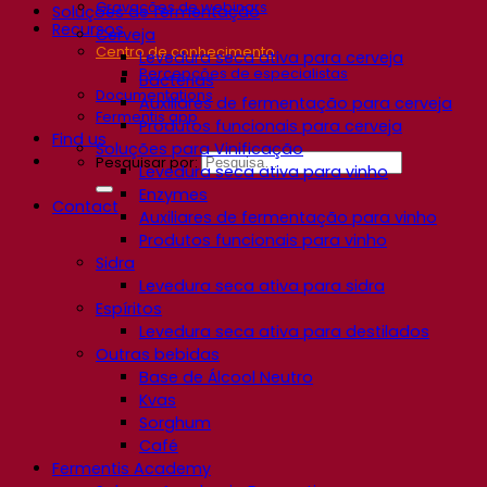
Gravações de webinars
Soluções de fermentação
Recursos
Cerveja
Centro de conhecimento
Levedura seca ativa para cerveja
Percepções de especialistas
Bactérias
Documentations
Auxiliares de fermentação para cerveja
Fermentis app
Produtos funcionais para cerveja
Find us
Soluções para Vinificação
Pesquisar por:
Levedura seca ativa para vinho
Enzymes
Contact
Auxiliares de fermentação para vinho
Produtos funcionais para vinho
Sidra
Levedura seca ativa para sidra
Espíritos
Levedura seca ativa para destilados
Outras bebidas
Base de Álcool Neutro
Kvas
Sorghum
Café
Fermentis Academy