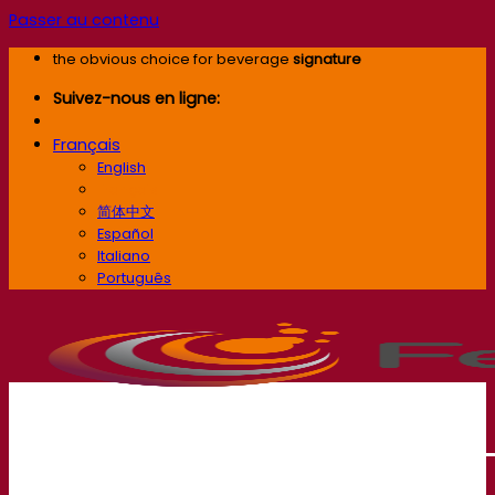
Passer au contenu
the obvious choice for beverage
signature
Suivez-nous en ligne:
Français
English
Français
简体中文
Español
Italiano
Português