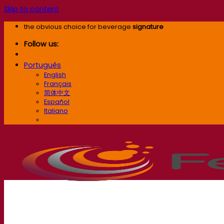
Skip to content
the obvious choice for beverage
signature
Follow us:
Português
English
Français
简体中文
Español
Italiano
Português