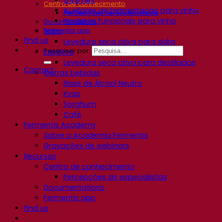
Centro de conhecimento
Auxiliares de fermentação para vinho
Percepções de especialistas
Produtos funcionais para vinho
Documentations
Sidra
Fermentis app
Find us
Levedura seca ativa para sidra
Pesquisar por:
Espíritos
Levedura seca ativa para destilados
Contact
Outras bebidas
Base de Álcool Neutro
Kvas
Sorghum
Café
Fermentis Academy
Sobre a Academia Fermentis
Gravações de webinars
Recursos
Centro de conhecimento
Percepções de especialistas
Documentations
Fermentis app
Find us