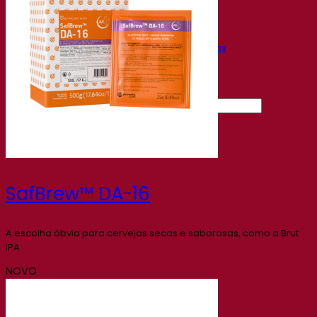
Gravações de webinars
Recursos
Centro de conhecimento
Percepções de especialistas
Documentations
Fermentis app
Find us
Pesquisar por:
Contact
SafBrew™ DA-16
A escolha óbvia para cervejas secas e saborosas, como a Brut
IPA
NOVO