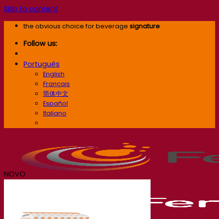
Skip to content
the obvious choice for beverage
signature
Follow us:
Português
English
Français
简体中文
Español
Italiano
Português
NOVO