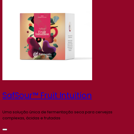
SafSour™ Fruit Intuition
Uma solução única de fermentação seca para cervejas
complexas, ácidas e frutadas