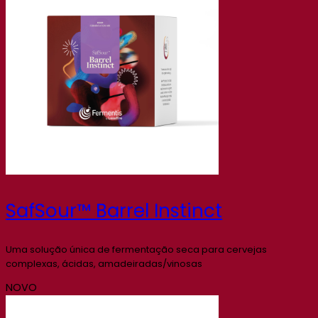
SafSour™ Barrel Instinct
Uma solução única de fermentação seca para cervejas
complexas, ácidas, amadeiradas/vinosas
NOVO