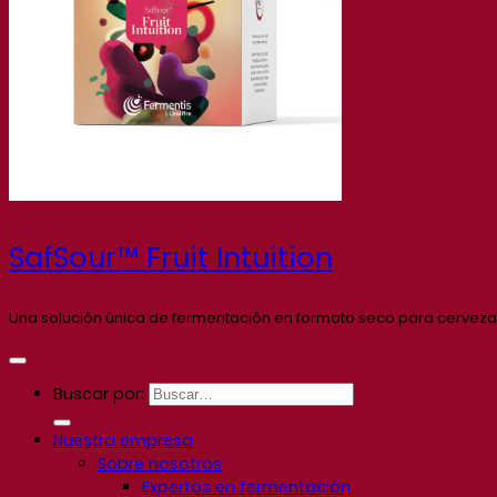
SafSour™ Fruit Intuition
Una solución única de fermentación en formato seco para cervezas
Buscar por:
Nuestra empresa
Sobre nosotros
Expertos en fermentación