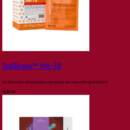
SafBrew™ HA-18
La elección obvia para cervezas de muy alta gravedad
NUEVA