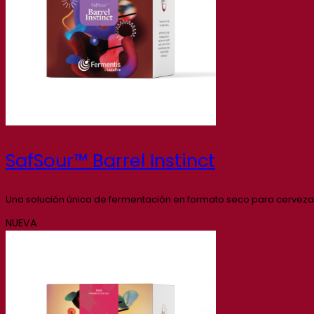
SafSour™ Barrel Instinct
Una solución única de fermentación en formato seco para cervezas
NUEVA