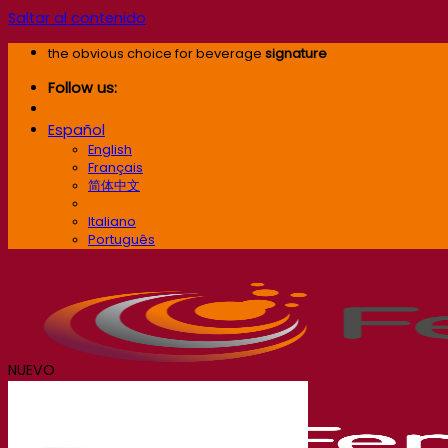
Saltar al contenido
the obvious choice for beverage
signature
Follow us:
Español
English
Français
简体中文
Español
Italiano
Português
NUEVO