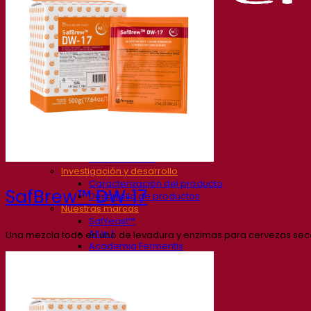
Nuestra empresa
Sobre nosotros
Expertos en fermentación
El Campus de Fermentis
Un equipo apasionado
Apoyando la creatividad
Grupo Lesaffre
Investigación y desarrollo
Caracterización del producto
SafBrew™ DW‑17
Desarrollo de productos
Nuestras marcas
SafYeast™
All In 1
Una mezcla todo en uno de levadura y enzimas para cervezas sec
Academia Fermentis
Otros servicios
Toll manufacturing
Catas de bebidas
Soluciones de fermentación
Cerveza