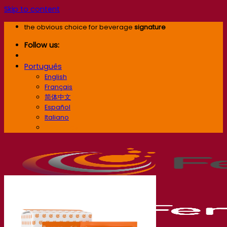
Skip to content
the obvious choice for beverage
signature
Follow us:
Português
English
Français
简体中文
Español
Italiano
Português