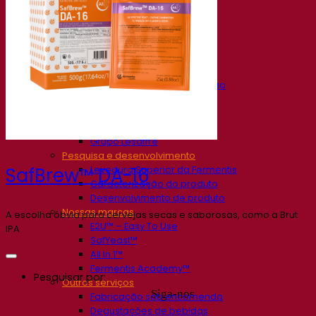
Nossa empresa
Sobre nós
Especialista em fermentação
O Campus Fermentis
Uma equipe apaixonada
Apoiando a criatividade
Grupo Lesaffre
Pesquisa e desenvolvimento
Levedura Superior da Fermentis
SafBrew™ DA-16
Caracterização do produto
Desenvolvimento de produto
Nossas marcas
A escolha óbvia para cervejas secas e saborosas, como a Brut
E2U™ – Easy To Use
IPA
SafYeast™
All In 1™
Fermentis Academy™
Pesquisar por:
Outros serviços
Siga-nos
Fabricação sob encomenda
Degustações de bebidas