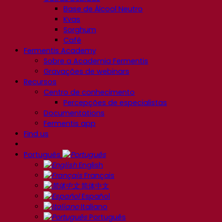
Base de Álcool Neutro
Kvas
Sorghum
Café
Fermentis Academy
Sobre a Academia Fermentis
Gravações de webinars
Recursos
Centro de conhecimento
Percepções de especialistas
Documentations
Fermentis app
Find us
Português
English
Français
简体中文
Español
Italiano
Português