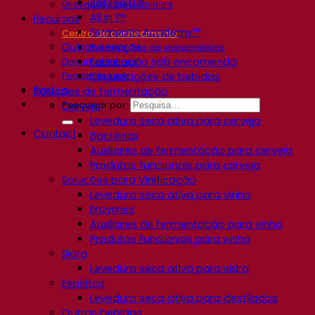
SafYeast™
Gravações de webinars
All In 1™
Recursos
Fermentis Academy™
Centro de conhecimento
Outros serviços
Percepções de especialistas
Fabricação sob encomenda
Documentations
Fermentis app
Degustações de bebidas
Find us
Soluções de fermentação
Pesquisar por:
Cerveja
Levedura seca ativa para cerveja
Contact
Bactérias
Auxiliares de fermentação para cerveja
Produtos funcionais para cerveja
Soluções para Vinificação
Levedura seca ativa para vinho
Enzymes
Auxiliares de fermentação para vinho
Produtos funcionais para vinho
Sidra
Levedura seca ativa para sidra
Espíritos
Levedura seca ativa para destilados
Outras bebidas