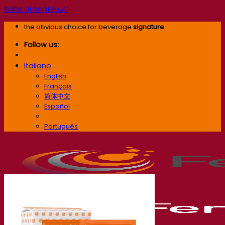
Salta ai contenuti
the obvious choice for beverage
signature
Follow us:
Italiano
English
Français
简体中文
Español
Italiano
Português