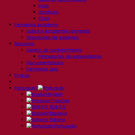
Kvas
Sorghum
Café
Fermentis Academy
Sobre a Academia Fermentis
Gravações de webinars
Recursos
Centro de conhecimento
Percepções de especialistas
Documentations
Fermentis app
Find us
Português
English
Français
简体中文
Español
Italiano
Português