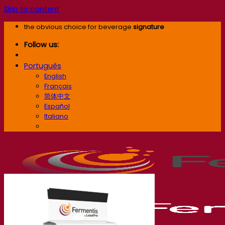
Skip to content
the obvious choice for beverage
signature
Follow us:
Português
English
Français
简体中文
Español
Italiano
Português