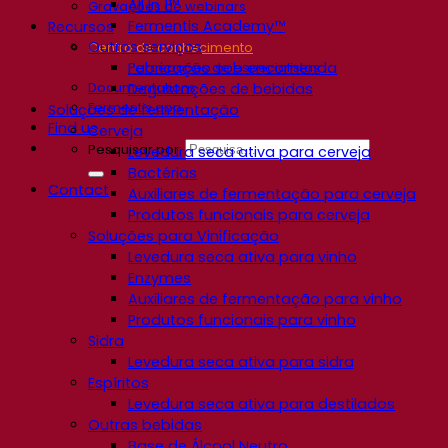
All In 1™
Gravações de webinars
Fermentis Academy™
Recursos
Outros serviços
Centro de conhecimento
Fabricação sob encomenda
Percepções de especialistas
Documentations
Degustações de bebidas
Fermentis app
Soluções de fermentação
Find us
Cerveja
Pesquisar por:
Levedura seca ativa para cerveja
Bactérias
Contact
Auxiliares de fermentação para cerveja
Produtos funcionais para cerveja
Soluções para Vinificação
Levedura seca ativa para vinho
Enzymes
Auxiliares de fermentação para vinho
Produtos funcionais para vinho
Sidra
Levedura seca ativa para sidra
Espíritos
Levedura seca ativa para destilados
Outras bebidas
Base de Álcool Neutro