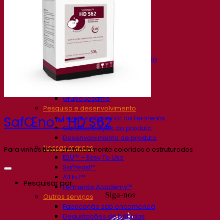
Nossa empresa
Sobre nós
Especialista em fermentação
O Campus Fermentis
Uma equipe apaixonada
Apoiando a criatividade
Grupo Lesaffre
Pesquisa e desenvolvimento
Levedura Superior da Fermentis
SafŒno™ HD S62
Caracterização do produto
Desenvolvimento de produto
Nossas marcas
Para vinhos tintos profundamente coloridos e estruturados
E2U™ – Easy To Use
SafYeast™
All In 1™
Pesquisar por:
Fermentis Academy™
Siga-nos
Outros serviços
Fabricação sob encomenda
Degustações de bebidas