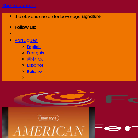
Skip to content
the obvious choice for beverage
signature
Follow us:
Português
English
Français
简体中文
Español
Italiano
Português