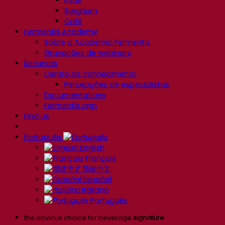
Kvas
Sorghum
Café
Fermentis Academy
Sobre a Academia Fermentis
Gravações de webinars
Recursos
Centro de conhecimento
Percepções de especialistas
Documentations
Fermentis app
Find us
Português
English
Français
简体中文
Español
Italiano
Português
the obvious choice for beverage
signature