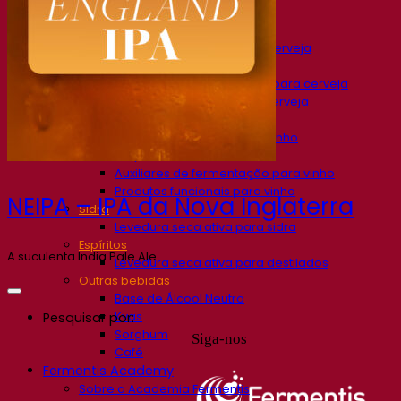
Soluções de fermentação
Cerveja
Levedura seca ativa para cerveja
Bactérias
Auxiliares de fermentação para cerveja
Produtos funcionais para cerveja
Soluções para Vinificação
Levedura seca ativa para vinho
Enzymes
Auxiliares de fermentação para vinho
Produtos funcionais para vinho
NEIPA – IPA da Nova Inglaterra
Sidra
Levedura seca ativa para sidra
Espíritos
A suculenta India Pale Ale
Levedura seca ativa para destilados
Outras bebidas
Base de Álcool Neutro
Kvas
Pesquisar por:
Sorghum
Siga-nos
Café
Fermentis Academy
Sobre a Academia Fermentis