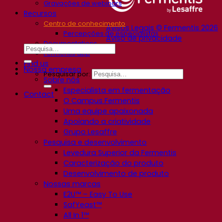
Gravações de webinars
Recursos
Centro de conhecimento
Avisos Legais © Fermentis 2026
Percepções de especialistas
Aviso de privacidade
Documentations
Fermentis app
Find us
Nossa empresa
Pesquisar por:
Sobre nós
Especialista em fermentação
Contact
O Campus Fermentis
Uma equipe apaixonada
Apoiando a criatividade
Grupo Lesaffre
Pesquisa e desenvolvimento
Levedura Superior da Fermentis
Caracterização do produto
Desenvolvimento de produto
Nossas marcas
E2U™ – Easy To Use
SafYeast™
All In 1™