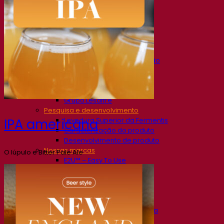
Nossa empresa
Sobre nós
Especialista em fermentação
O Campus Fermentis
Uma equipe apaixonada
Apoiando a criatividade
Grupo Lesaffre
Pesquisa e desenvolvimento
Levedura Superior da Fermentis
IPA americana
Caracterização do produto
Desenvolvimento de produto
Nossas marcas
O lúpulo e Bitter Pale Ale
E2U™ – Easy To Use
SafYeast™
All In 1™
Fermentis Academy™
Outros serviços
Fabricação sob encomenda
Degustações de bebidas