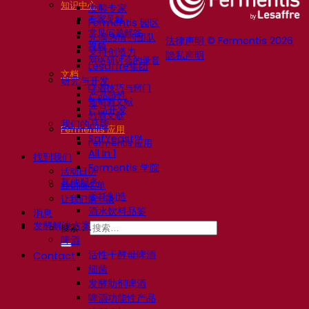
知识中心
发酵专家
专家见解
Fermentis 园区
常见问题解答
充满热情的团队
法律声明 © Fermentis 2026
视频
支持创造力
隐私声明
网络研讨会的录音
Lesaffre集团
文档
研究与开发
啤酒技巧与窍门
产品特性
葡萄酒文献
产品开发
烈酒文献
我们的品牌
Fermentis 应用
SafYeast™
Fermentis 应用
All In 1
找到我们
Fermentis 学院
活动日历
其他服务
经销商名单
委托制造
让我们谈一谈
酒水饮料品鉴
消息
发酵解决方案
搜索：
啤酒
活性干酵母啤酒
Contact
细菌
发酵助剂啤酒
啤酒功能性产品