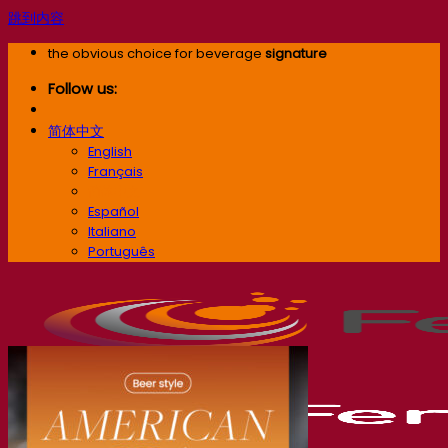
跳到内容
the obvious choice for beverage
signature
Follow us:
简体中文
English
Français
简体中文
Español
Italiano
Português