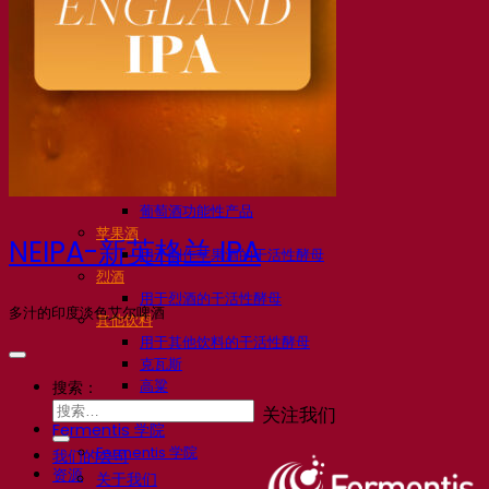
活性干酵母啤酒
细菌
发酵助剂啤酒
啤酒功能性产品
啤酒风格
葡萄酒
用于葡萄酒的干活性酵母
酶
葡萄酒发酵助剂
葡萄酒功能性产品
苹果酒
NEIPA-新英格兰 IPA
用于制作苹果酒的干活性酵母
烈酒
用于烈酒的干活性酵母
多汁的印度淡色艾尔啤酒
其他饮料
用于其他饮料的干活性酵母
克瓦斯
高粱
搜索：
咖啡
关注我们
Fermentis 学院
Fermentis 学院
我们的公司
资源
关于我们