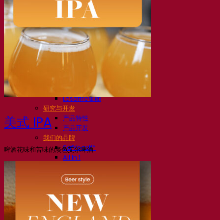
我们的公司
关于我们
发酵专家
Fermentis 园区
充满热情的团队
支持创造力
Lesaffre集团
研究与开发
产品特性
美式 IPA
产品开发
我们的品牌
SafYeast™
啤酒花味和苦味的淡色艾尔啤酒
All In 1
Fermentis 学院
其他服务
委托制造
酒水饮料品鉴
发酵解决方案
啤酒