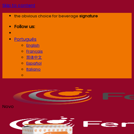
Skip to content
the obvious choice for beverage
signature
Follow us:
Português
English
Français
简体中文
Español
Italiano
Português
Novo