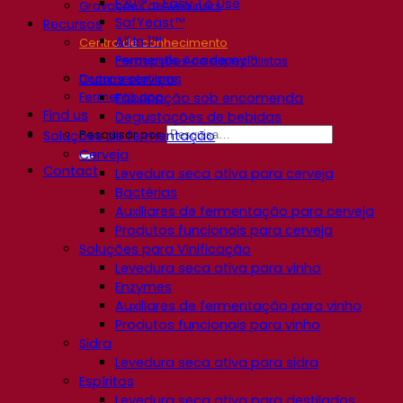
E2U™ – Easy To Use
Gravações de webinars
SafYeast™
Recursos
All In 1™
Centro de conhecimento
Fermentis Academy™
Percepções de especialistas
Outros serviços
Documentations
Fermentis app
Fabricação sob encomenda
Find us
Degustações de bebidas
Pesquisar por:
Soluções de fermentação
Cerveja
Contact
Levedura seca ativa para cerveja
Bactérias
Auxiliares de fermentação para cerveja
Produtos funcionais para cerveja
Soluções para Vinificação
Levedura seca ativa para vinho
Enzymes
Auxiliares de fermentação para vinho
Produtos funcionais para vinho
Sidra
Levedura seca ativa para sidra
Espíritos
Levedura seca ativa para destilados