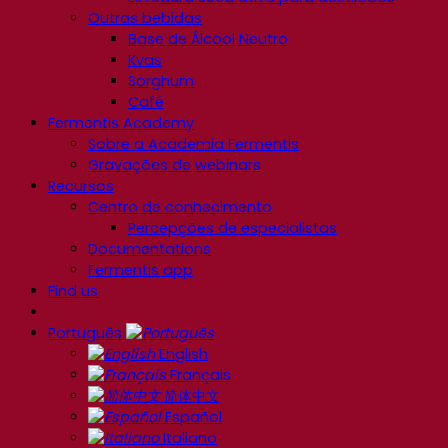
Outras bebidas
Base de Álcool Neutro
Kvas
Sorghum
Café
Fermentis Academy
Sobre a Academia Fermentis
Gravações de webinars
Recursos
Centro de conhecimento
Percepções de especialistas
Documentations
Fermentis app
Find us
Português
English
Français
简体中文
Español
Italiano