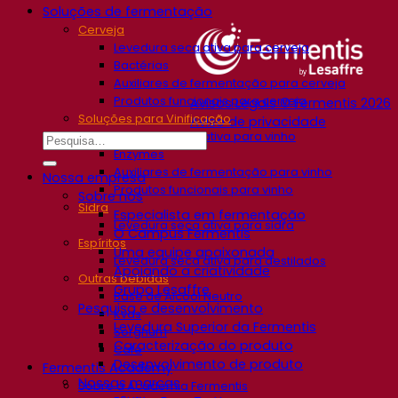
Soluções de fermentação
Cerveja
Levedura seca ativa para cerveja
Bactérias
Auxiliares de fermentação para cerveja
Produtos funcionais para cerveja
Avisos Legais © Fermentis 2026
Soluções para Vinificação
Aviso de privacidade
Levedura seca ativa para vinho
Enzymes
Auxiliares de fermentação para vinho
Nossa empresa
Produtos funcionais para vinho
Sobre nós
Sidra
Especialista em fermentação
Levedura seca ativa para sidra
O Campus Fermentis
Espíritos
Uma equipe apaixonada
Levedura seca ativa para destilados
Apoiando a criatividade
Outras bebidas
Grupo Lesaffre
Base de Álcool Neutro
Pesquisa e desenvolvimento
Kvas
Levedura Superior da Fermentis
Sorghum
Caracterização do produto
Café
Desenvolvimento de produto
Fermentis Academy
Nossas marcas
Sobre a Academia Fermentis