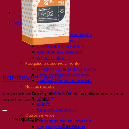
Nossa empresa
Sobre nós
Especialista em fermentação
O Campus Fermentis
Uma equipe apaixonada
Apoiando a criatividade
Grupo Lesaffre
Pesquisa e desenvolvimento
Levedura Superior da Fermentis
Caracterização do produto
SafBrew™ LA-02
Desenvolvimento de produto
Nossas marcas
E2U™ – Easy To Use
A ideia de levedura negativa para cervejas delicadas com baixo
SafYeast™
ou nenhum teor alcoólico.
All In 1™
Fermentis Academy™
Outros serviços
Pesquisar por:
Fabricação sob encomenda
Siga-nos
Degustações de bebidas