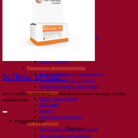
Nossa empresa
Sobre nós
Especialista em fermentação
O Campus Fermentis
Uma equipe apaixonada
Apoiando a criatividade
Grupo Lesaffre
Pesquisa e desenvolvimento
Levedura Superior da Fermentis
SafSour LP 652™
Caracterização do produto
Desenvolvimento de produto
Nossas marcas
Uma bactéria altamente confiável para criar cervejas ácidas
E2U™ – Easy To Use
equilibradas
SafYeast™
All In 1™
Fermentis Academy™
Pesquisar por:
Outros serviços
Siga-nos
Fabricação sob encomenda
Degustações de bebidas