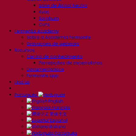
Base de Álcool Neutro
Kvas
Sorghum
Café
Fermentis Academy
Sobre a Academia Fermentis
Gravações de webinars
Recursos
Centro de conhecimento
Percepções de especialistas
Documentations
Fermentis app
Find us
Português
English
Français
简体中文
Español
Italiano
Português