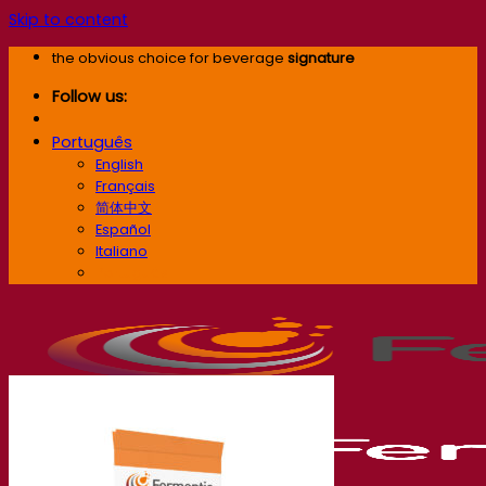
Skip to content
the obvious choice for beverage
signature
Follow us:
Português
English
Français
简体中文
Español
Italiano
Português