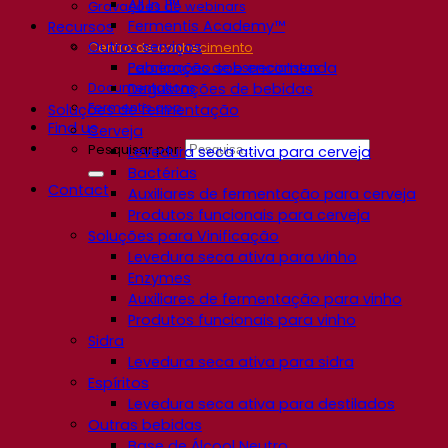
All In 1™
Gravações de webinars
Fermentis Academy™
Recursos
Outros serviços
Centro de conhecimento
Fabricação sob encomenda
Percepções de especialistas
Documentations
Degustações de bebidas
Fermentis app
Soluções de fermentação
Find us
Cerveja
Pesquisar por:
Levedura seca ativa para cerveja
Bactérias
Contact
Auxiliares de fermentação para cerveja
Produtos funcionais para cerveja
Soluções para Vinificação
Levedura seca ativa para vinho
Enzymes
Auxiliares de fermentação para vinho
Produtos funcionais para vinho
Sidra
Levedura seca ativa para sidra
Espíritos
Levedura seca ativa para destilados
Outras bebidas
Base de Álcool Neutro