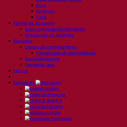
Kvas
Sorghum
Café
Fermentis Academy
Sobre a Academia Fermentis
Gravações de webinars
Recursos
Centro de conhecimento
Percepções de especialistas
Documentations
Fermentis app
Find us
Português
English
Français
简体中文
Español
Italiano
Português