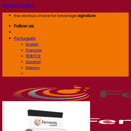
Skip to content
the obvious choice for beverage
signature
Follow us:
Português
English
Français
简体中文
Español
Italiano
Português