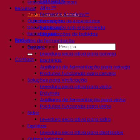
SafYeast™
Gravações de webinars
All In 1™
Recursos
Fermentis Academy™
Centro de conhecimento
Outros serviços
Percepções de especialistas
Fabricação sob encomenda
Documentations
Fermentis app
Degustações de bebidas
Find us
Soluções de fermentação
Pesquisar por:
Cerveja
Levedura seca ativa para cerveja
Contact
Bactérias
Auxiliares de fermentação para cerveja
Produtos funcionais para cerveja
Soluções para Vinificação
Levedura seca ativa para vinho
Enzymes
Auxiliares de fermentação para vinho
Produtos funcionais para vinho
Sidra
Levedura seca ativa para sidra
Espíritos
Levedura seca ativa para destilados
Outras bebidas