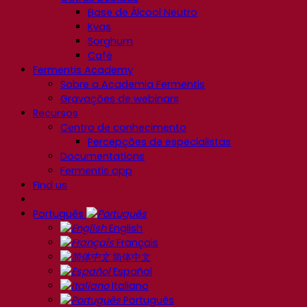
Base de Álcool Neutro
Kvas
Sorghum
Café
Fermentis Academy
Sobre a Academia Fermentis
Gravações de webinars
Recursos
Centro de conhecimento
Percepções de especialistas
Documentations
Fermentis app
Find us
Português
English
Français
简体中文
Español
Italiano
Português