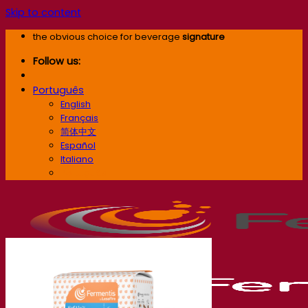
Skip to content
the obvious choice for beverage
signature
Follow us:
Português
English
Français
简体中文
Español
Italiano
Português