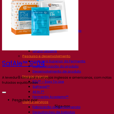
Nossa empresa
Sobre nós
Especialista em fermentação
O Campus Fermentis
Uma equipe apaixonada
Apoiando a criatividade
Grupo Lesaffre
Pesquisa e desenvolvimento
Levedura Superior da Fermentis
SafAle™ S-04
Caracterização do produto
Desenvolvimento de produto
Nossas marcas
A levedura ideal para cervejas inglesas e americanas, com notas
E2U™ – Easy To Use
frutadas equilibradas
SafYeast™
All In 1™
Fermentis Academy™
Pesquisar por:
Outros serviços
Siga-nos
Fabricação sob encomenda
Degustações de bebidas