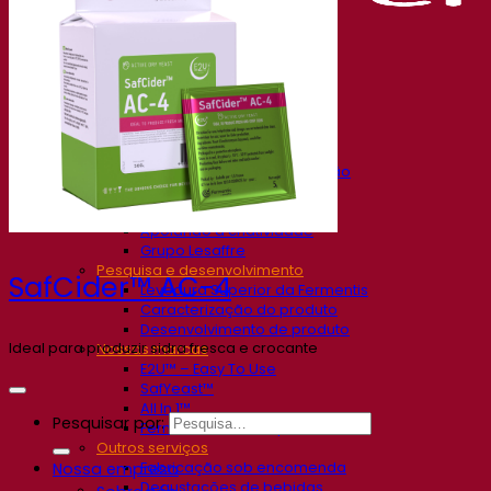
Nossa empresa
Sobre nós
Especialista em fermentação
O Campus Fermentis
Uma equipe apaixonada
Apoiando a criatividade
Grupo Lesaffre
Pesquisa e desenvolvimento
SafCider™ AC-4
Levedura Superior da Fermentis
Caracterização do produto
Desenvolvimento de produto
Ideal para produzir sidra fresca e crocante
Nossas marcas
E2U™ – Easy To Use
SafYeast™
All In 1™
Pesquisar por:
Fermentis Academy™
Outros serviços
Fabricação sob encomenda
Nossa empresa
Degustações de bebidas