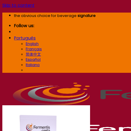
Skip to content
the obvious choice for beverage
signature
Follow us:
Português
English
Français
简体中文
Español
Italiano
Português