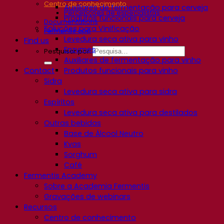
Centro de conhecimento
Auxiliares de fermentação para cerveja
Percepções de especialistas
Produtos funcionais para cerveja
Documentations
Soluções para Vinificação
Fermentis app
Levedura seca ativa para vinho
Find us
Enzymes
Pesquisar por:
Auxiliares de fermentação para vinho
Contact
Produtos funcionais para vinho
Sidra
Levedura seca ativa para sidra
Espíritos
Levedura seca ativa para destilados
Outras bebidas
Base de Álcool Neutro
Kvas
Sorghum
Café
Fermentis Academy
Sobre a Academia Fermentis
Gravações de webinars
Recursos
Centro de conhecimento