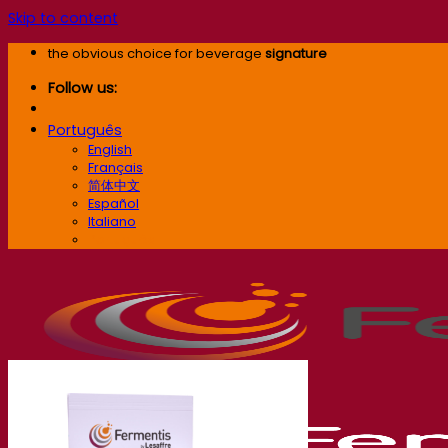
Skip to content
the obvious choice for beverage
signature
Follow us:
Português
English
Français
简体中文
Español
Italiano
Português