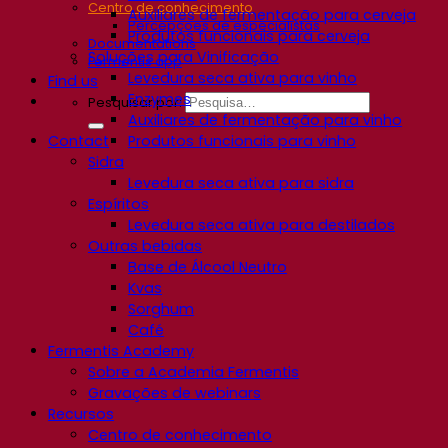
Centro de conhecimento
Auxiliares de fermentação para cerveja
Percepções de especialistas
Produtos funcionais para cerveja
Documentations
Soluções para Vinificação
Fermentis app
Levedura seca ativa para vinho
Find us
Enzymes
Pesquisar por:
Auxiliares de fermentação para vinho
Contact
Produtos funcionais para vinho
Sidra
Levedura seca ativa para sidra
Espíritos
Levedura seca ativa para destilados
Outras bebidas
Base de Álcool Neutro
Kvas
Sorghum
Café
Fermentis Academy
Sobre a Academia Fermentis
Gravações de webinars
Recursos
Centro de conhecimento