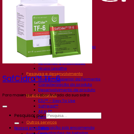
Nossa empresa
Sobre nós
Especialista em fermentação
O Campus Fermentis
Uma equipe apaixonada
Apoiando a criatividade
Grupo Lesaffre
Pesquisa e desenvolvimento
SafCidra™ TF-6
Levedura Superior da Fermentis
Caracterização do produto
Desenvolvimento de produto
Para maximizar o sabor frutado da sua sidra
Nossas marcas
E2U™ – Easy To Use
SafYeast™
All In 1™
Pesquisar por:
Fermentis Academy™
Outros serviços
Fabricação sob encomenda
Nossa empresa
Degustações de bebidas