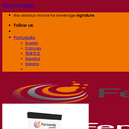
Skip to content
the obvious choice for beverage
signature
Follow us:
Português
English
Français
简体中文
Español
Italiano
Português