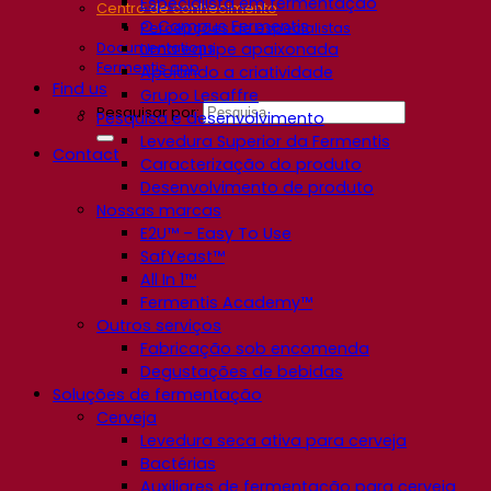
Especialista em fermentação
Centro de conhecimento
O Campus Fermentis
Percepções de especialistas
Documentations
Uma equipe apaixonada
Fermentis app
Apoiando a criatividade
Find us
Grupo Lesaffre
Pesquisar por:
Pesquisa e desenvolvimento
Levedura Superior da Fermentis
Contact
Caracterização do produto
Desenvolvimento de produto
Nossas marcas
E2U™ – Easy To Use
SafYeast™
All In 1™
Fermentis Academy™
Outros serviços
Fabricação sob encomenda
Degustações de bebidas
Soluções de fermentação
Cerveja
Levedura seca ativa para cerveja
Bactérias
Auxiliares de fermentação para cerveja