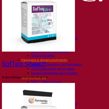
Nossa empresa
Sobre nós
Especialista em fermentação
O Campus Fermentis
Uma equipe apaixonada
Apoiando a criatividade
Grupo Lesaffre
Pesquisa e desenvolvimento
SafTeq Silver™
Levedura Superior da Fermentis
Caracterização do produto
Desenvolvimento de produto
A escolha certa para tequila
Nossas marcas
E2U™ – Easy To Use
SafYeast™
All In 1™
Fermentis Academy™
Outros serviços
Fabricação sob encomenda
Degustações de bebidas