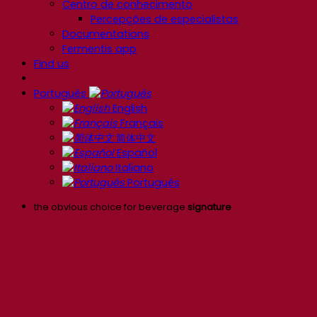
Centro de conhecimento
Percepções de especialistas
Documentations
Fermentis app
Find us
Português
English
Français
简体中文
Español
Italiano
Português
the obvious choice for beverage
signature