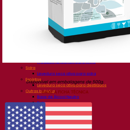
Soluções de fermentação
Cerveja
Levedura seca ativa para cerveja
Bactérias
Auxiliares de fermentação para cerveja
Produtos funcionais para cerveja
Soluções para Vinificação
Levedura seca ativa para vinho
Enzymes
Auxiliares de fermentação para vinho
Produtos funcionais para vinho
Sidra
Levedura seca ativa para sidra
Espíritos
Disponível em embalagens de 500g.
Levedura seca ativa para destilados
Outras bebidas
BAIXE A FICHA TÉCNICA
Base de Álcool Neutro
Kvas
Sorghum
Café
Fermentis Academy
Sobre a Academia Fermentis