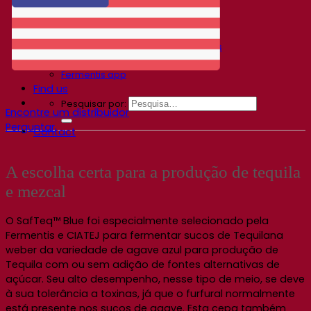
Gravações de webinars
Recursos
Centro de conhecimento
Percepções de especialistas
Documentations
Fermentis app
Find us
Pesquisar por:
Encontre um distribuidor
Perguntar
Contact
A escolha certa para a produção de tequila
e mezcal
O SafTeq™ Blue foi especialmente selecionado pela
Fermentis e CIATEJ para fermentar sucos de Tequilana
weber da variedade de agave azul para produção de
Tequila com ou sem adição de fontes alternativas de
açúcar. Seu alto desempenho, nesse tipo de meio, se deve
à sua tolerância a toxinas, já que o furfural normalmente
está presente nos sucos de agave. Esta cepa também