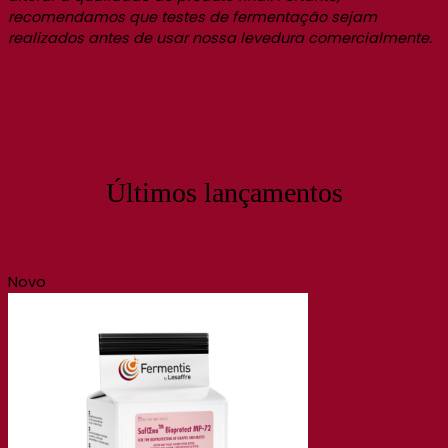
recomendamos que testes de fermentação sejam
realizados antes de usar nossa levedura comercialmente.
Últimos lançamentos
Novo