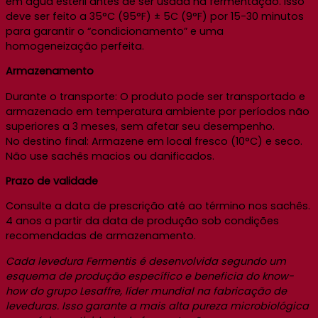
em água estéril antes de ser usada na fermentação. Isso
deve ser feito a 35°C (95°F) ± 5C (9°F) por 15-30 minutos
para garantir o “condicionamento” e uma
homogeneização perfeita.
Armazenamento
Durante o transporte: O produto pode ser transportado e
armazenado em temperatura ambiente por períodos não
superiores a 3 meses, sem afetar seu desempenho.
No destino final: Armazene em local fresco (10°C) e seco.
Não use sachês macios ou danificados.
Prazo de validade
Consulte a data de prescrição até ao término nos sachês.
4 anos a partir da data de produção sob condições
recomendadas de armazenamento.
Cada levedura Fermentis é desenvolvida segundo um
esquema de produção específico e beneficia do know-
how do grupo Lesaffre, líder mundial na fabricação de
leveduras. Isso garante a mais alta pureza microbiológica