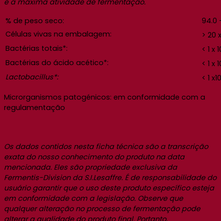
e a máxima atividade de fermentação.
% de peso seco:
94.0 
Células vivas na embalagem:
> 20 
Bactérias totais*:
< 1 x 1
Bactérias do ácido acético*:
< 1 x 1
Lactobacillus*:
< 1 x1
Microrganismos patogénicos: em conformidade com a
regulamentação
Os dados contidos nesta ficha técnica são a transcrição
exata do nosso conhecimento do produto na data
mencionada. Eles são propriedade exclusiva da
Fermentis-Division da S.I.Lesaffre. É de responsabilidade do
usuário garantir que o uso deste produto específico esteja
em conformidade com a legislação. Observe que
qualquer alteração no processo de fermentação pode
alterar a qualidade do produto final. Portanto,