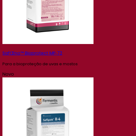
SafŒno™ Bioprotect MP‑72
Para a bioproteção de uvas e mostos
Novo