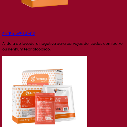
SafBrew™ LA-02
A ideia de levedura negativa para cervejas delicadas com baixo
ou nenhum teor alcoólico.