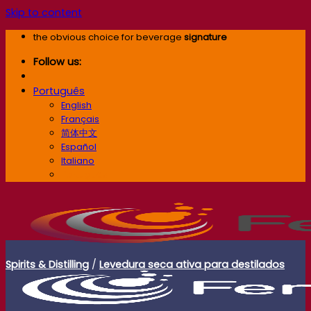
Skip to content
the obvious choice for beverage
signature
Follow us:
Português
English
Français
简体中文
Español
Italiano
Português
Spirits & Distilling
/
Levedura seca ativa para destilados