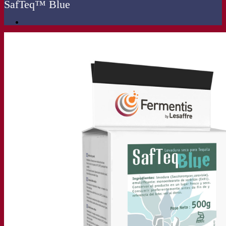
SafTeq™ Blue
Nossa empresa
Sobre nós
Especialista em fermentação
O Campus Fermentis
Uma equipe apaixonada
Apoiando a criatividade
Grupo Lesaffre
Pesquisa e desenvolvimento
Levedura Superior da Fermentis
Caracterização do produto
Desenvolvimento de produto
Nossas marcas
E2U™ – Easy To Use
SafYeast™
All In 1™
Fermentis Academy™
Outros serviços
Fabricação sob encomenda
Degustações de bebidas