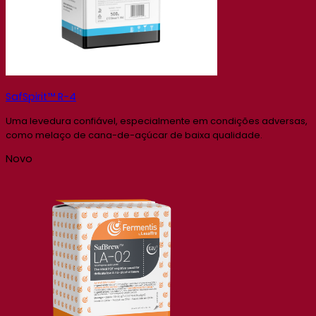
SafSpirit™ R-4
Uma levedura confiável, especialmente em condições adversas,
como melaço de cana-de-açúcar de baixa qualidade.
Novo