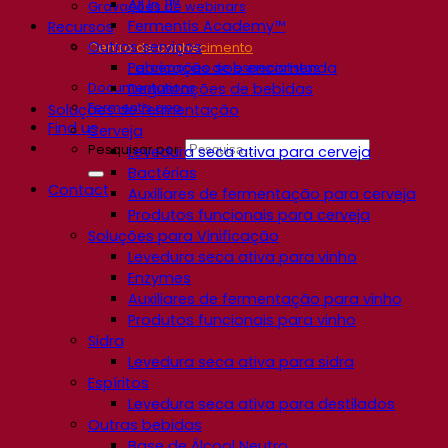
All In 1™
Gravações de webinars
Fermentis Academy™
Recursos
Outros serviços
Centro de conhecimento
Fabricação sob encomenda
Percepções de especialistas
Documentations
Degustações de bebidas
Fermentis app
Soluções de fermentação
Find us
Cerveja
Pesquisar por:
Levedura seca ativa para cerveja
Bactérias
Contact
Auxiliares de fermentação para cerveja
Produtos funcionais para cerveja
Soluções para Vinificação
Levedura seca ativa para vinho
Enzymes
Auxiliares de fermentação para vinho
Produtos funcionais para vinho
Sidra
Levedura seca ativa para sidra
Espíritos
Levedura seca ativa para destilados
Outras bebidas
Base de Álcool Neutro