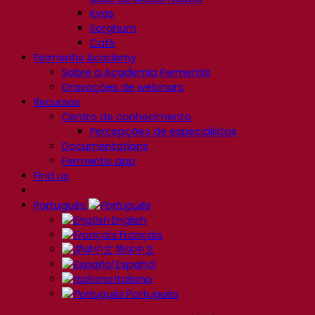
Kvas
Sorghum
Café
Fermentis Academy
Sobre a Academia Fermentis
Gravações de webinars
Recursos
Centro de conhecimento
Percepções de especialistas
Documentations
Fermentis app
Find us
Português
English
Français
简体中文
Español
Italiano
Português