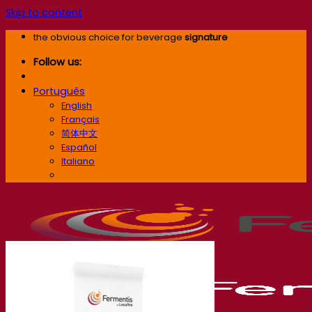
Skip to content
the obvious choice for beverage
signature
Follow us:
Português
English
Français
简体中文
Español
Italiano
Português