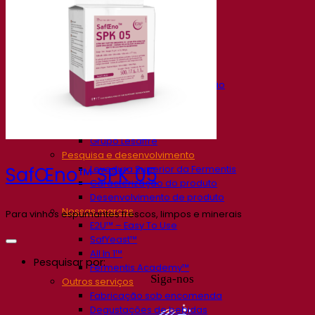
Nossa empresa
Sobre nós
Especialista em fermentação
O Campus Fermentis
Uma equipe apaixonada
Apoiando a criatividade
Grupo Lesaffre
Pesquisa e desenvolvimento
Levedura Superior da Fermentis
SafŒno™ SPK 05
Caracterização do produto
Desenvolvimento de produto
Nossas marcas
Para vinhos espumantes frescos, limpos e minerais
E2U™ – Easy To Use
SafYeast™
All In 1™
Pesquisar por:
Fermentis Academy™
Siga-nos
Outros serviços
Fabricação sob encomenda
Degustações de bebidas