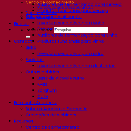
Centro de conhecimento
Auxiliares de fermentação para cerveja
Percepções de especialistas
Produtos funcionais para cerveja
Documentations
Soluções para Vinificação
Fermentis app
Levedura seca ativa para vinho
Find us
Enzymes
Pesquisar por:
Auxiliares de fermentação para vinho
Contact
Produtos funcionais para vinho
Sidra
Levedura seca ativa para sidra
Espíritos
Levedura seca ativa para destilados
Outras bebidas
Base de Álcool Neutro
Kvas
Sorghum
Café
Fermentis Academy
Sobre a Academia Fermentis
Gravações de webinars
Recursos
Centro de conhecimento