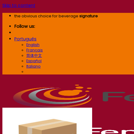
Skip to content
the obvious choice for beverage
signature
Follow us:
Português
English
Français
简体中文
Español
Italiano
Português