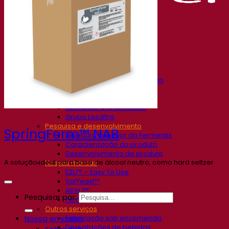
Nossa empresa
Sobre nós
Especialista em fermentação
O Campus Fermentis
Uma equipe apaixonada
Apoiando a criatividade
Grupo Lesaffre
Pesquisa e desenvolvimento
SpringFerm™ NAB
Levedura Superior da Fermentis
Caracterização do produto
Desenvolvimento de produto
A solução ideal para base de álcool neutro, como hard seltzer
Nossas marcas
E2U™ – Easy To Use
SafYeast™
All In 1™
Pesquisar por:
Fermentis Academy™
Outros serviços
Fabricação sob encomenda
Nossa empresa
Degustações de bebidas