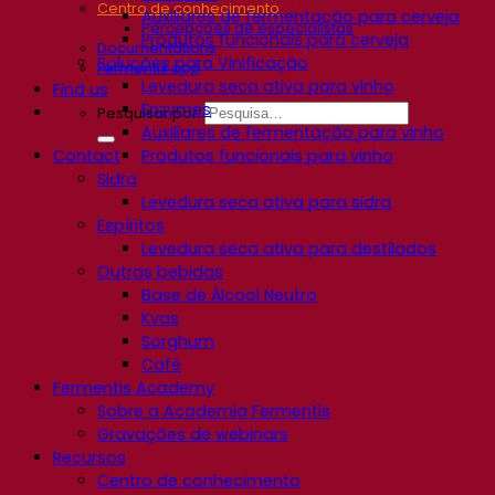
Centro de conhecimento
Auxiliares de fermentação para cerveja
Percepções de especialistas
Produtos funcionais para cerveja
Documentations
Soluções para Vinificação
Fermentis app
Levedura seca ativa para vinho
Find us
Enzymes
Pesquisar por:
Auxiliares de fermentação para vinho
Contact
Produtos funcionais para vinho
Sidra
Levedura seca ativa para sidra
Espíritos
Levedura seca ativa para destilados
Outras bebidas
Base de Álcool Neutro
Kvas
Sorghum
Café
Fermentis Academy
Sobre a Academia Fermentis
Gravações de webinars
Recursos
Centro de conhecimento