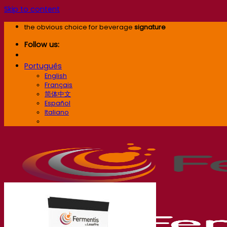
Skip to content
the obvious choice for beverage
signature
Follow us:
Português
English
Français
简体中文
Español
Italiano
Português