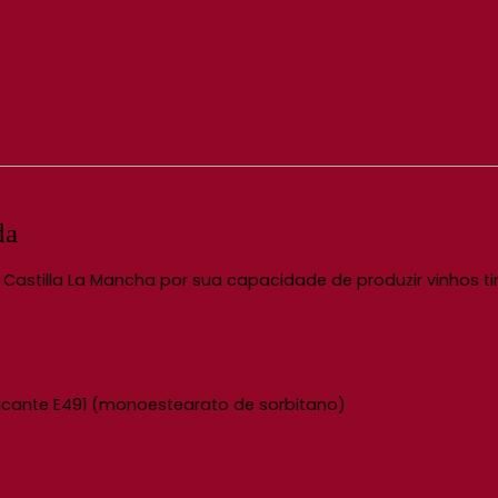
da
 Castilla La Mancha por sua capacidade de produzir vinhos t
ificante E491 (monoestearato de sorbitano)