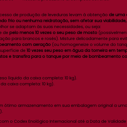
ocesso de produção de leveduras levam à obtenção
de uma q
o frio ou nenhuma reidratação, sem afetar sua viabilidade, pe
lhor se adaptam às suas necessidades, ou seja:
ie de
pelo menos 10 vezes o seu peso de mosto
(possivelmen
ção para brancos e rosés). Misture delicadamente para evi
mbeamento com aeração
(ou homogeneize o volume do tanq
uperfície de
10 vezes seu peso em água da torneira em tem
utos e transfira para o tanque por meio de bombeamento c
 líquido da caixa completa: 10 kg).
da caixa completa: 10 kg).
 um ótimo armazenamento em sua embalagem original a uma 
).
com o Codex Enológico Internacional até a Data de Valida