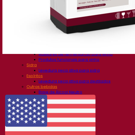
Soluções de fermentação
Cerveja
Levedura seca ativa para cerveja
Bactérias
Auxiliares de fermentação para cerveja
Produtos funcionais para cerveja
Soluções para Vinificação
Levedura seca ativa para vinho
Enzymes
Auxiliares de fermentação para vinho
Produtos funcionais para vinho
Sidra
Levedura seca ativa para sidra
Espíritos
Levedura seca ativa para destilados
Outras bebidas
Base de Álcool Neutro
Kvas
Sorghum
Café
Fermentis Academy
Sobre a Academia Fermentis
Gravações de webinars
Recursos