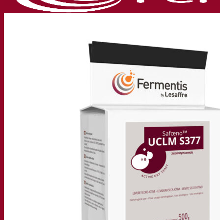
Nossa empresa
Sobre nós
Especialista em fermentação
O Campus Fermentis
Uma equipe apaixonada
Apoiando a criatividade
Grupo Lesaffre
Pesquisa e desenvolvimento
Levedura Superior da Fermentis
Caracterização do produto
Desenvolvimento de produto
Nossas marcas
E2U™ – Easy To Use
SafYeast™
All In 1™
Fermentis Academy™
Outros serviços
Fabricação sob encomenda
Degustações de bebidas