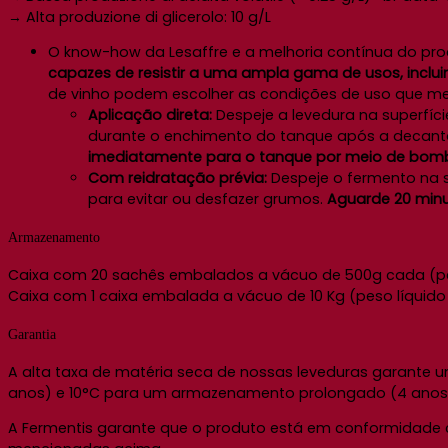
→ Alta produzione di glicerolo: 10 g/L
O know-how da Lesaffre e a melhoria contínua do pr
capazes de resistir a uma ampla gama de usos, incluind
de vinho podem escolher as condições de uso que me
Aplicação direta:
Despeje a levedura na superfíc
durante o enchimento do tanque após a decanta
imediatamente para o tanque por meio de bo
Com reidratação prévia:
Despeje o fermento na s
para evitar ou desfazer grumos.
Aguarde 20 min
Armazenamento
Caixa com 20 sachês embalados a vácuo de 500g cada (peso
Caixa com 1 caixa embalada a vácuo de 10 Kg (peso líquido 
Garantia
A alta taxa de matéria seca de nossas leveduras garante
anos) e 10°C para um armazenamento prolongado (4 anos
A Fermentis garante que o produto está em conformidade 