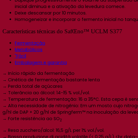
Duplique progressivamente o volume da suspensão de
inicial diminua e a ativação da levedura comece.
Deixe descansar por 10 minutos.
Homogeneizar e incorporar o fermento inicial no t
Características técnicas do SafŒno™ UCLM S377
Fermentação
Metabólicos
"Fácil
Embalagem e garantia
→ Início rápido da fermentação
→ Cinética de fermentação bastante lenta
→ Perda total de açúcares
→ Tolerância ao álcool: 14-15 % vol./vol.
→ Temperatura de fermentação: 16 a 35°C. Esta cepa é sen
→ Alta necessidade de nitrogênio: Em um mosto cujo nitrogê
g/hl de DAP + 20 g/hl de Springferm™ na inoculação da leve
→ Forte resistência ao SO
2
→ Resa zucchero/alcol: 16,5 g/L per 1% vol./vol.
→ Bassa produzione di acidità volatile (< 0.25 g/L) <br dat