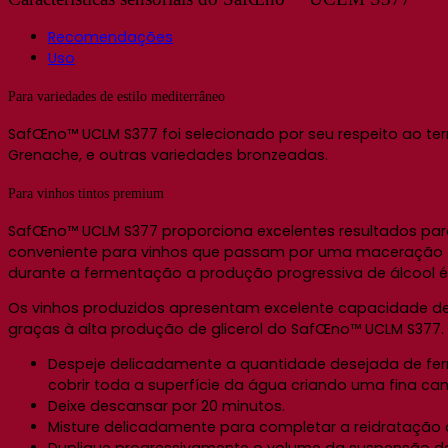
Recomendações
Uso
Para variedades de estilo mediterrâneo
SafŒno™ UCLM S377 foi selecionado por seu respeito ao terro
Grenache, e outras variedades bronzeadas.
Para vinhos tintos premium
SafŒno™ UCLM S377 proporciona excelentes resultados para
conveniente para vinhos que passam por uma maceração fer
durante a fermentação a produção progressiva de álcool é 
Os vinhos produzidos apresentam excelente capacidade de
graças à alta produção de glicerol do SafŒno™ UCLM S377.
Despeje delicadamente a quantidade desejada de ferm
cobrir toda a superfície da água criando uma fina c
Deixe descansar por 20 minutos.
Misture delicadamente para completar a reidratação