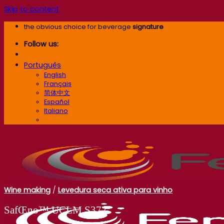
Skip to content
the obvious choice for beverage
signature
Follow us:
Português
English
Français
简体中文
Español
Italiano
Português
Wine making
/
Levedura seca ativa para vinho
SafŒno™ UCLM S377