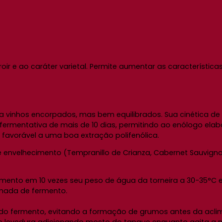
ir e ao caráter varietal. Permite aumentar as características
 vinhos encorpados, mas bem equilibrados. Sua cinética de
mentativa de mais de 10 dias, permitindo ao enólogo elabor
favorável a uma boa extração polifenólica.
 envelhecimento (Tempranillo de Crianza, Cabernet Sauvign
ento em 10 vezes seu peso de água da torneira a 30-35°C e
amada de fermento.
 do fermento, evitando a formação de grumos antes da acli