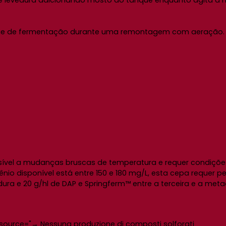
 levedura adicionando mosto do tanque enquanto agita a m
anque de fermentação durante uma remontagem com aeração.
sível a mudanças bruscas de temperatura e requer condiçõe
nio disponível está entre 150 e 180 mg/L, esta cepa requer p
dura e 20 g/hl de DAP e Springferm™ entre a terceira e a me
a-source="→ Nessuna produzione di composti solforati