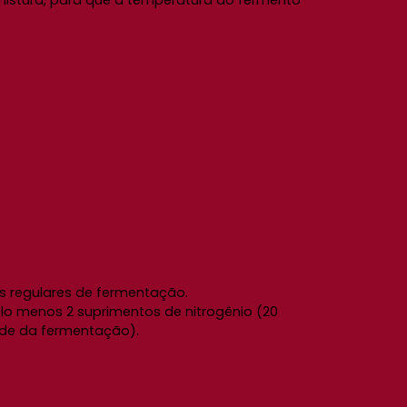
istura, para que a temperatura do fermento
s regulares de fermentação.
elo menos 2 suprimentos de nitrogênio (20
tade da fermentação).