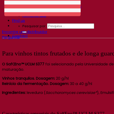
Centro de conhecimento
Percepções de especialistas
Documentations
Fermentis app
Find us
Pesquisar por:
Encontre um distribuidor
Contact
Perguntar
Para vinhos tintos frutados e de longa guar
O SafŒno™ UCLM S377
foi selecionado pela Universidade de
maturação.
Vinhos tranquilos. Dosagem:
20 g/hl
Reinício da fermentação. Dosagem:
30 a 40 g/hl
Ingredientes:
levedura (
Saccharomyces cerevisiae*
), Emuls
Características sensoriais do SafŒno™ UCLM S377