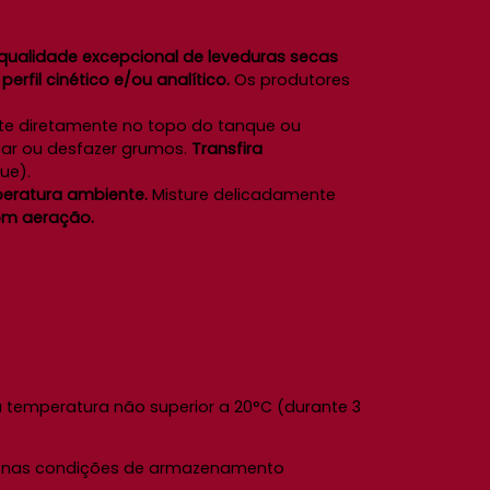
ualidade excepcional de leveduras secas
rfil cinético e/ou analítico.
Os produtores
te diretamente no topo do tanque ou
tar ou desfazer grumos.
Transfira
ue).
peratura ambiente.
Misture delicadamente
om aeração.
temperatura não superior a 20°C (durante 3
de nas condições de armazenamento