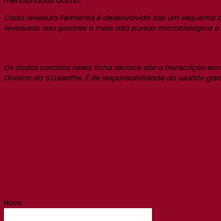
mencionadas acima.
Cada levedura Fermentis é desenvolvida sob um esquema de 
leveduras. Isso garante a mais alta pureza microbiológica 
Os dados contidos nesta ficha técnica são a transcrição e
Division da S.I.Lesaffre. É de responsabilidade do usuário g
Novo