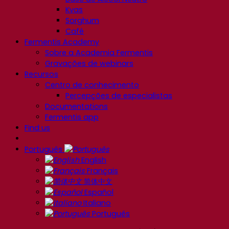
Kvas
Sorghum
Café
Fermentis Academy
Sobre a Academia Fermentis
Gravações de webinars
Recursos
Centro de conhecimento
Percepções de especialistas
Documentations
Fermentis app
Find us
Português
English
Français
简体中文
Español
Italiano
Português