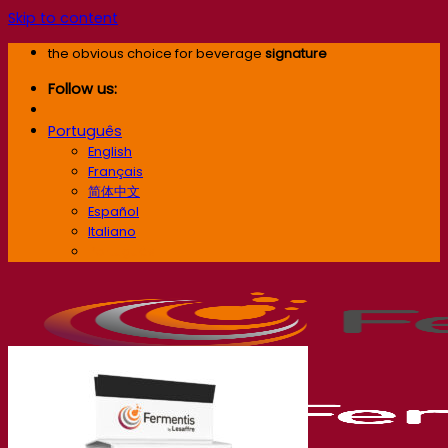
Skip to content
the obvious choice for beverage
signature
Follow us:
Português
English
Français
简体中文
Español
Italiano
Português