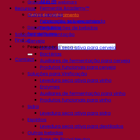
All In 1™
Gravações de webinars
Fermentis Academy™
Recursos
Outros serviços
Centro de conhecimento
Fabricação sob encomenda
Percepções de especialistas
Documentations
Degustações de bebidas
Fermentis app
Soluções de fermentação
Find us
Cerveja
Pesquisar por:
Levedura seca ativa para cerveja
Bactérias
Contact
Auxiliares de fermentação para cerveja
Produtos funcionais para cerveja
Soluções para Vinificação
Levedura seca ativa para vinho
Enzymes
Auxiliares de fermentação para vinho
Produtos funcionais para vinho
Sidra
Levedura seca ativa para sidra
Espíritos
Levedura seca ativa para destilados
Outras bebidas
Base de Álcool Neutro