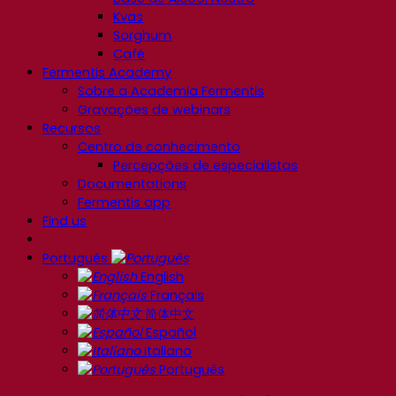
Kvas
Sorghum
Café
Fermentis Academy
Sobre a Academia Fermentis
Gravações de webinars
Recursos
Centro de conhecimento
Percepções de especialistas
Documentations
Fermentis app
Find us
Português
English
Français
简体中文
Español
Italiano
Português