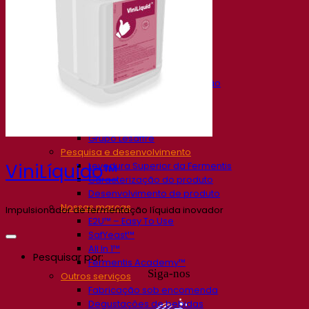
Nossa empresa
Sobre nós
Especialista em fermentação
O Campus Fermentis
Uma equipe apaixonada
Apoiando a criatividade
Grupo Lesaffre
Pesquisa e desenvolvimento
Levedura Superior da Fermentis
ViniLíquido™
Caracterização do produto
Desenvolvimento de produto
Nossas marcas
Impulsionador de fermentação líquida inovador
E2U™ – Easy To Use
SafYeast™
All In 1™
Pesquisar por:
Fermentis Academy™
Siga-nos
Outros serviços
Fabricação sob encomenda
Degustações de bebidas