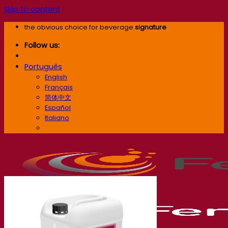
Skip to content
the obvious choice for beverage
signature
Follow us:
Português
English
Français
简体中文
Español
Italiano
Português