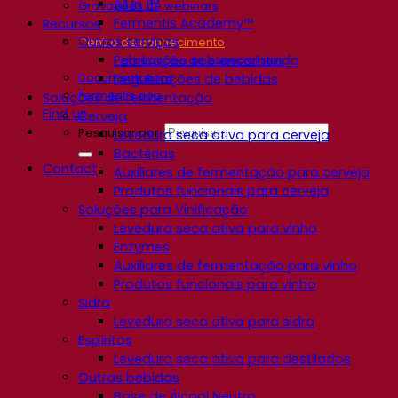
All In 1™
Gravações de webinars
Fermentis Academy™
Recursos
Outros serviços
Centro de conhecimento
Fabricação sob encomenda
Percepções de especialistas
Documentations
Degustações de bebidas
Fermentis app
Soluções de fermentação
Find us
Cerveja
Pesquisar por:
Levedura seca ativa para cerveja
Bactérias
Contact
Auxiliares de fermentação para cerveja
Produtos funcionais para cerveja
Soluções para Vinificação
Levedura seca ativa para vinho
Enzymes
Auxiliares de fermentação para vinho
Produtos funcionais para vinho
Sidra
Levedura seca ativa para sidra
Espíritos
Levedura seca ativa para destilados
Outras bebidas
Base de Álcool Neutro