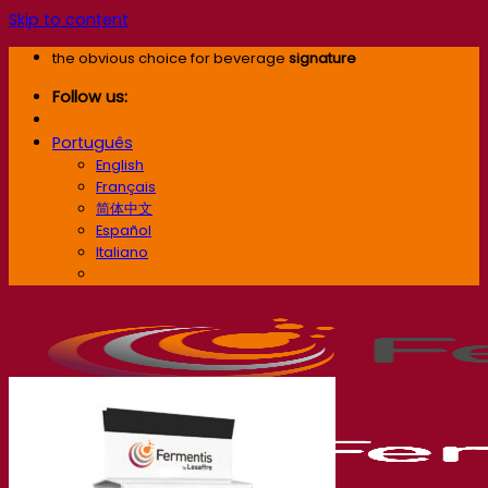
Skip to content
the obvious choice for beverage
signature
Follow us:
Português
English
Français
简体中文
Español
Italiano
Português