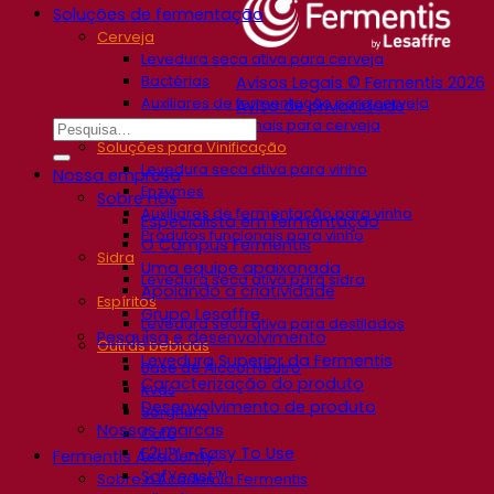
Soluções de fermentação
Cerveja
Levedura seca ativa para cerveja
Bactérias
Avisos Legais © Fermentis 2026
Auxiliares de fermentação para cerveja
Aviso de privacidade
Produtos funcionais para cerveja
Soluções para Vinificação
Levedura seca ativa para vinho
Nossa empresa
Enzymes
Sobre nós
Auxiliares de fermentação para vinho
Especialista em fermentação
Produtos funcionais para vinho
O Campus Fermentis
Sidra
Uma equipe apaixonada
Levedura seca ativa para sidra
Apoiando a criatividade
Espíritos
Grupo Lesaffre
Levedura seca ativa para destilados
Pesquisa e desenvolvimento
Outras bebidas
Levedura Superior da Fermentis
Base de Álcool Neutro
Caracterização do produto
Kvas
Desenvolvimento de produto
Sorghum
Nossas marcas
Café
E2U™ – Easy To Use
Fermentis Academy
SafYeast™
Sobre a Academia Fermentis