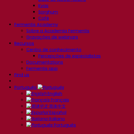
Kvas
Sorghum
Café
Fermentis Academy
Sobre a Academia Fermentis
Gravações de webinars
Recursos
Centro de conhecimento
Percepções de especialistas
Documentations
Fermentis app
Find us
Português
English
Français
简体中文
Español
Italiano
Português