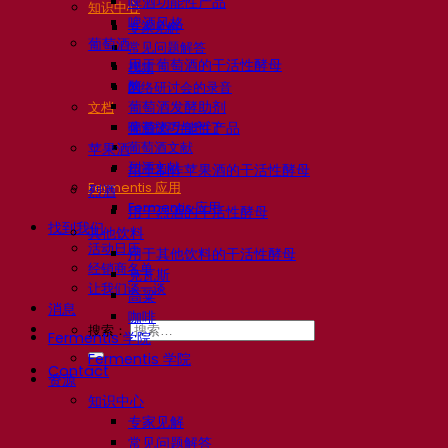
啤酒功能性产品
知识中心
啤酒风格
专家见解
葡萄酒
常见问题解答
用于葡萄酒的干活性酵母
视频
酶
网络研讨会的录音
葡萄酒发酵助剂
文档
啤酒技巧与窍门
葡萄酒功能性产品
葡萄酒文献
苹果酒
烈酒文献
用于制作苹果酒的干活性酵母
Fermentis 应用
烈酒
Fermentis 应用
用于烈酒的干活性酵母
找到我们
其他饮料
活动日历
用于其他饮料的干活性酵母
经销商名单
克瓦斯
让我们谈一谈
高粱
消息
咖啡
搜索：
Fermentis 学院
Fermentis 学院
Contact
资源
知识中心
专家见解
常见问题解答