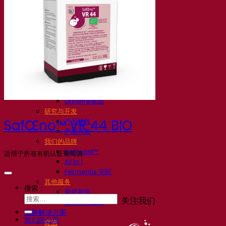
我们的公司
关于我们
发酵专家
Fermentis 园区
充满热情的团队
支持创造力
Lesaffre集团
研究与开发
产品特性
SafŒno™ VR 44 BIO
产品开发
我们的品牌
SafYeast™
适用于所有有机认证葡萄酒
All In 1
Fermentis 学院
其他服务
搜索：
委托制造
关注我们
酒水饮料品鉴
发酵解决方案
我们的公司
啤酒