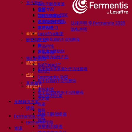
关于我们
活性干酵母啤酒
发酵专家
细菌
Fermentis 园区
发酵助剂啤酒
充满热情的团队
啤酒功能性产品
法律声明 © Fermentis 2026
支持创造力
啤酒风格
隐私声明
葡萄酒
Lesaffre集团
用于葡萄酒的干活性酵母
研究与开发
酶
产品特性
葡萄酒发酵助剂
产品开发
葡萄酒功能性产品
我们的品牌
苹果酒
SafYeast™
用于制作苹果酒的干活性酵母
All In 1
烈酒
Fermentis 学院
用于烈酒的干活性酵母
其他服务
其他饮料
委托制造
用于其他饮料的干活性酵母
酒水饮料品鉴
克瓦斯
发酵解决方案
高粱
啤酒
咖啡
活性干酵母啤酒
Fermentis 学院
细菌
Fermentis 学院
发酵助剂啤酒
资源