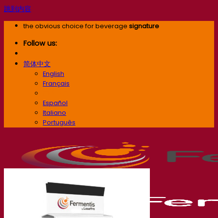
跳到内容
the obvious choice for beverage
signature
Follow us:
简体中文
English
Français
简体中文
Español
Italiano
Português