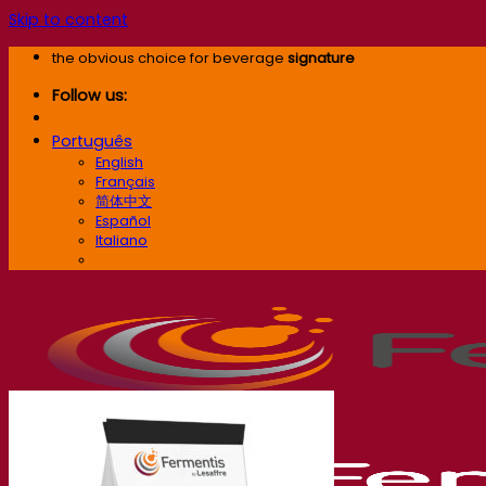
Skip to content
the obvious choice for beverage
signature
Follow us:
Português
English
Français
简体中文
Español
Italiano
Português