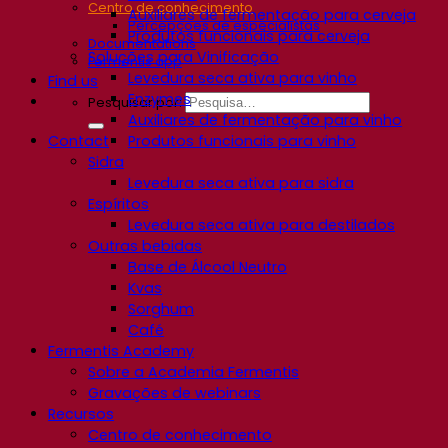
Centro de conhecimento
Auxiliares de fermentação para cerveja
Percepções de especialistas
Produtos funcionais para cerveja
Documentations
Soluções para Vinificação
Fermentis app
Levedura seca ativa para vinho
Find us
Enzymes
Pesquisar por:
Auxiliares de fermentação para vinho
Contact
Produtos funcionais para vinho
Sidra
Levedura seca ativa para sidra
Espíritos
Levedura seca ativa para destilados
Outras bebidas
Base de Álcool Neutro
Kvas
Sorghum
Café
Fermentis Academy
Sobre a Academia Fermentis
Gravações de webinars
Recursos
Centro de conhecimento