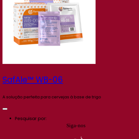
SafAle™ WB-06
A solução perfeita para cervejas à base de trigo
Pesquisar por:
Siga-nos