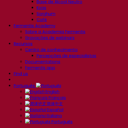
Base de Álcool Neutro
Kvas
Sorghum
Café
Fermentis Academy
Sobre a Academia Fermentis
Gravações de webinars
Recursos
Centro de conhecimento
Percepções de especialistas
Documentations
Fermentis app
Find us
Português
English
Français
简体中文
Español
Italiano
Português