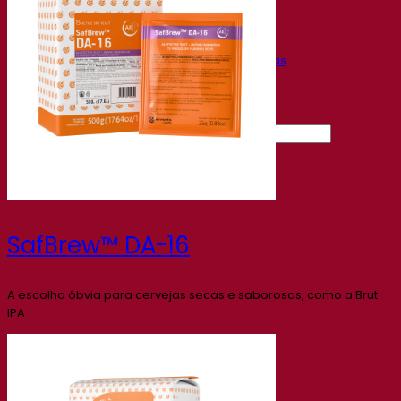
Gravações de webinars
Recursos
Centro de conhecimento
Percepções de especialistas
Documentations
Fermentis app
Find us
Pesquisar por:
Contact
SafBrew™ DA-16
A escolha óbvia para cervejas secas e saborosas, como a Brut
IPA