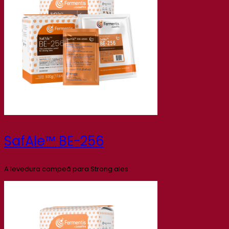
SafAle™ BE-256
A levedura campeã para Strong ales