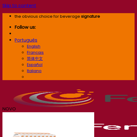
Skip to content
the obvious choice for beverage
signature
Follow us:
Português
English
Français
简体中文
Español
Italiano
Português
NOVO