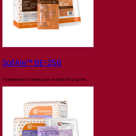
SafAle™ BE-256
Il celeberrimo lievito per le birre Strong Ale