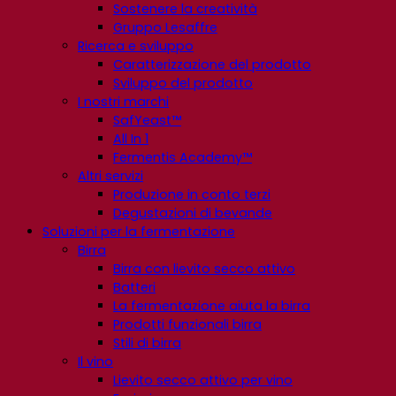
Sostenere la creatività
Gruppo Lesaffre
Ricerca e sviluppo
Caratterizzazione del prodotto
Sviluppo del prodotto
I nostri marchi
SafYeast™
All In 1
Fermentis Academy™
Altri servizi
Produzione in conto terzi
Degustazioni di bevande
Soluzioni per la fermentazione
Birra
Birra con lievito secco attivo
Batteri
La fermentazione aiuta la birra
Prodotti funzionali birra
Stili di birra
Il vino
Lievito secco attivo per vino