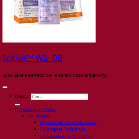
SafAle™ WB-06
La soluzione perfetta per le birre a base di frumento
Cerca:
La nostra azienda
Chi siamo
Esperto di fermentazione
Il Campus Fermentis
Un team appassionato