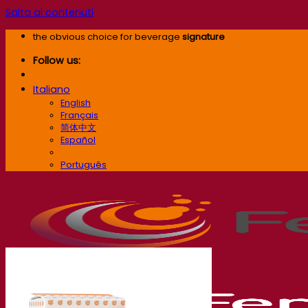
Salta ai contenuti
the obvious choice for beverage
signature
Follow us:
Italiano
English
Français
简体中文
Español
Italiano
Português