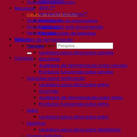
SafYeast™
Gravações de webinars
All In 1™
Recursos
Fermentis Academy™
Centro de conhecimento
Outros serviços
Percepções de especialistas
Fabricação sob encomenda
Documentations
Fermentis app
Degustações de bebidas
Find us
Soluções de fermentação
Pesquisar por:
Cerveja
Levedura seca ativa para cerveja
Contact
Bactérias
Auxiliares de fermentação para cerveja
Produtos funcionais para cerveja
Soluções para Vinificação
Levedura seca ativa para vinho
Enzymes
Auxiliares de fermentação para vinho
Produtos funcionais para vinho
Sidra
Levedura seca ativa para sidra
Espíritos
Levedura seca ativa para destilados
Outras bebidas