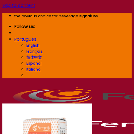
Skip to content
the obvious choice for beverage
signature
Follow us:
Português
English
Français
简体中文
Español
Italiano
Português