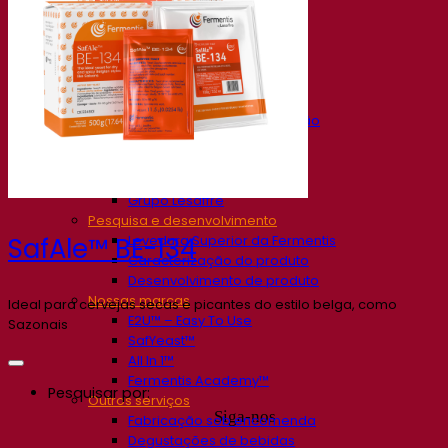
Nossa empresa
Sobre nós
Especialista em fermentação
O Campus Fermentis
Uma equipe apaixonada
Apoiando a criatividade
Grupo Lesaffre
Pesquisa e desenvolvimento
Levedura Superior da Fermentis
SafAle™ BE-134
Caracterização do produto
Desenvolvimento de produto
Nossas marcas
Ideal para cervejas secas e picantes do estilo belga, como
E2U™ – Easy To Use
Sazonais
SafYeast™
All In 1™
Fermentis Academy™
Pesquisar por:
Outros serviços
Siga-nos
Fabricação sob encomenda
Degustações de bebidas