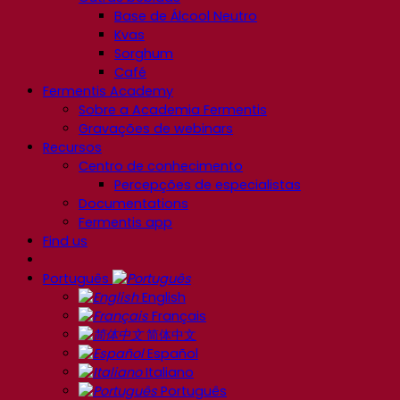
Base de Álcool Neutro
Kvas
Sorghum
Café
Fermentis Academy
Sobre a Academia Fermentis
Gravações de webinars
Recursos
Centro de conhecimento
Percepções de especialistas
Documentations
Fermentis app
Find us
Português
English
Français
简体中文
Español
Italiano
Português