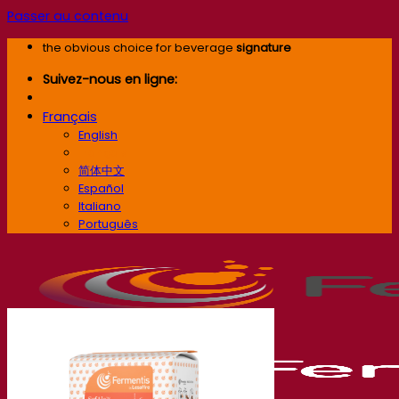
Passer au contenu
the obvious choice for beverage
signature
Suivez-nous en ligne:
Français
English
Français
简体中文
Español
Italiano
Português