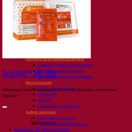
Société
À propos
Expert en fermentation
Une équipe passionnée
Soutenir la créativité
À propos de Lesaffre
Recherche et développement
Superior Yeast par Fermentis
Caractérisation produits
SafAle™ BE‑134
Développement de produits
Nos marques
E2U™ – Easy To Use
Idéal pour les bières belges sèches et épicées, comme les
SafYeast™
Saisons
All In 1™
Fermentis Academy™
Autres services
Fabrication à façon
Suivez-nous
Dégustations de boissons
Solutions de fermentation