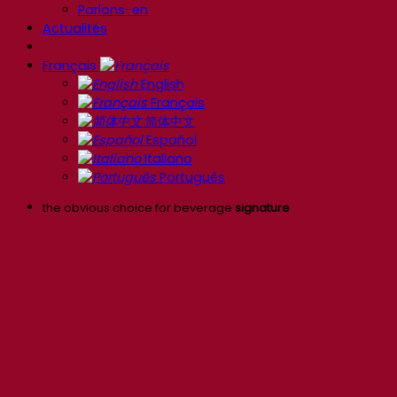
Parlons-en
Actualités
Français
English
Français
简体中文
Español
Italiano
Português
the obvious choice for beverage
signature